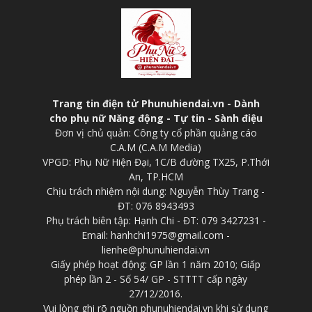
Trang tin điện tử Phunuhiendai.vn - Dành
cho phụ nữ Năng động - Tự tin - Sành điệu
Đơn vị chủ quản: Công ty cổ phần quảng cáo
C.A.M (C.A.M Media)
VPGD: Phụ Nữ Hiện Đại, 1C/B đường TX25, P.Thới
An, TP.HCM
Chịu trách nhiệm nội dung: Nguyễn Thùy Trang -
ĐT: 076 8943493
Phụ trách biên tập: Hạnh Chi - ĐT: 079 3427231 -
Email: hanhchi1975@gmail.com -
lienhe@phunuhiendai.vn
Giấy phép hoạt động: GP lần 1 năm 2010; Giấp
phép lần 2 - Số 54/ GP - STTTT cấp ngày
27/12/2016.
Vui lòng ghi rõ nguồn phunuhiendai.vn khi sử dụng