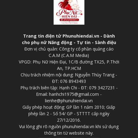
Trang tin điện tử Phunuhiendai.vn - Dành
cho phụ nữ Năng động - Tự tin - Sành điệu
Đơn vị chủ quản: Công ty cổ phần quảng cáo
C.A.M (C.A.M Media)
VPGD: Phụ Nữ Hiện Đại, 1C/B đường TX25, P.Thới
An, TP.HCM
Chịu trách nhiệm nội dung: Nguyễn Thùy Trang -
ĐT: 076 8943493
Phụ trách biên tập: Hạnh Chi - ĐT: 079 3427231 -
Email: hanhchi1975@gmail.com -
lienhe@phunuhiendai.vn
Giấy phép hoạt động: GP lần 1 năm 2010; Giấp
phép lần 2 - Số 54/ GP - STTTT cấp ngày
27/12/2016.
Vui lòng ghi rõ nguồn phunuhiendai.vn khi sử dụng
thông tin từ website này.