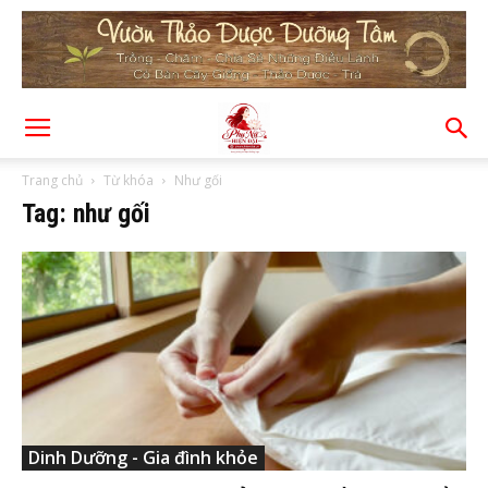
Trang chủ
Từ khóa
Như gối
Tag: như gối
Dinh Dưỡng - Gia đình khỏe