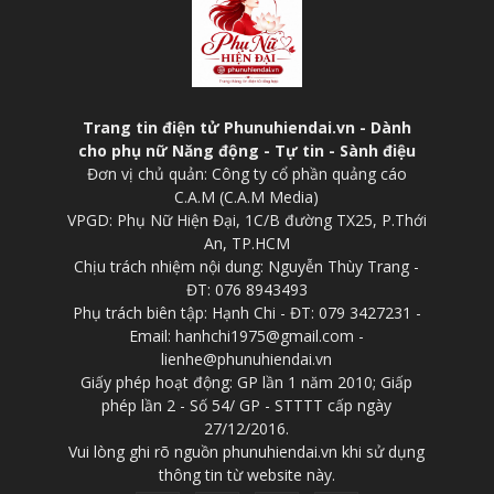
Trang tin điện tử Phunuhiendai.vn - Dành
cho phụ nữ Năng động - Tự tin - Sành điệu
Đơn vị chủ quản: Công ty cổ phần quảng cáo
C.A.M (C.A.M Media)
VPGD: Phụ Nữ Hiện Đại, 1C/B đường TX25, P.Thới
An, TP.HCM
Chịu trách nhiệm nội dung: Nguyễn Thùy Trang -
ĐT: 076 8943493
Phụ trách biên tập: Hạnh Chi - ĐT: 079 3427231 -
Email: hanhchi1975@gmail.com -
lienhe@phunuhiendai.vn
Giấy phép hoạt động: GP lần 1 năm 2010; Giấp
phép lần 2 - Số 54/ GP - STTTT cấp ngày
27/12/2016.
Vui lòng ghi rõ nguồn phunuhiendai.vn khi sử dụng
thông tin từ website này.