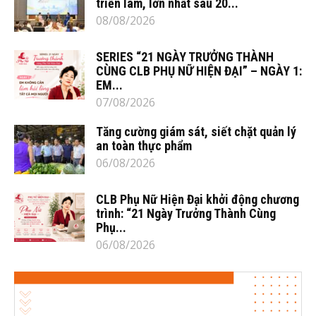
triển lãm, lớn nhất sau 20...
08/08/2026
SERIES “21 NGÀY TRƯỞNG THÀNH
CÙNG CLB PHỤ NỮ HIỆN ĐẠI” – NGÀY 1:
EM...
07/08/2026
Tăng cường giám sát, siết chặt quản lý
an toàn thực phẩm
06/08/2026
CLB Phụ Nữ Hiện Đại khởi động chương
trình: “21 Ngày Trưởng Thành Cùng
Phụ...
06/08/2026