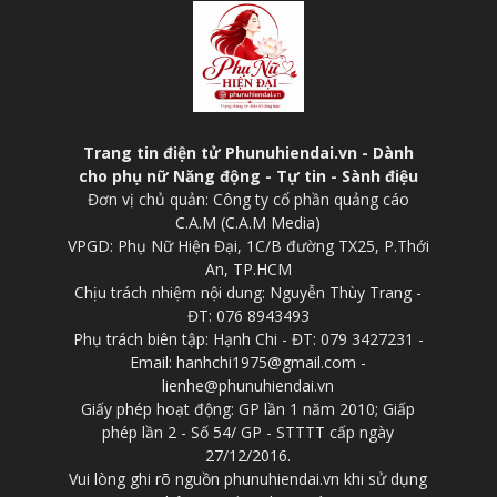
Trang tin điện tử Phunuhiendai.vn - Dành
cho phụ nữ Năng động - Tự tin - Sành điệu
Đơn vị chủ quản: Công ty cổ phần quảng cáo
C.A.M (C.A.M Media)
VPGD: Phụ Nữ Hiện Đại, 1C/B đường TX25, P.Thới
An, TP.HCM
Chịu trách nhiệm nội dung: Nguyễn Thùy Trang -
ĐT: 076 8943493
Phụ trách biên tập: Hạnh Chi - ĐT: 079 3427231 -
Email: hanhchi1975@gmail.com -
lienhe@phunuhiendai.vn
Giấy phép hoạt động: GP lần 1 năm 2010; Giấp
phép lần 2 - Số 54/ GP - STTTT cấp ngày
27/12/2016.
Vui lòng ghi rõ nguồn phunuhiendai.vn khi sử dụng