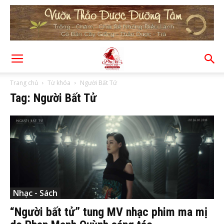
Trang chủ
Từ khóa
Người Bất Tử
Tag: Người Bất Tử
Nhạc - Sách
“Người bất tử” tung MV nhạc phim ma mị