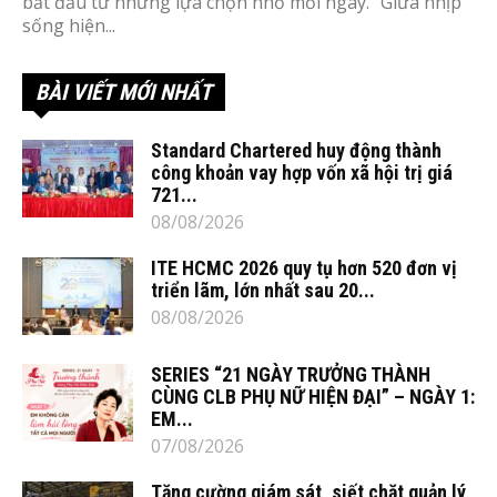
bắt đầu từ những lựa chọn nhỏ mỗi ngày.” Giữa nhịp
sống hiện...
BÀI VIẾT MỚI NHẤT
Standard Chartered huy động thành
công khoản vay hợp vốn xã hội trị giá
721...
08/08/2026
ITE HCMC 2026 quy tụ hơn 520 đơn vị
triển lãm, lớn nhất sau 20...
08/08/2026
SERIES “21 NGÀY TRƯỞNG THÀNH
CÙNG CLB PHỤ NỮ HIỆN ĐẠI” – NGÀY 1:
EM...
07/08/2026
Tăng cường giám sát, siết chặt quản lý