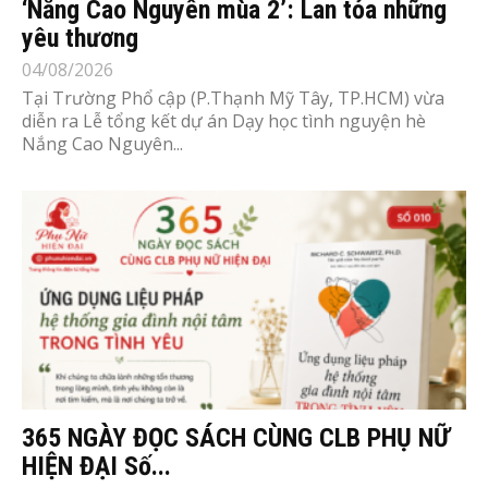
‘Nắng Cao Nguyên mùa 2’: Lan tỏa những
yêu thương
04/08/2026
Tại Trường Phổ cập (P.Thạnh Mỹ Tây, TP.HCM) vừa
diễn ra Lễ tổng kết dự án Dạy học tình nguyện hè
Nắng Cao Nguyên...
365 NGÀY ĐỌC SÁCH CÙNG CLB PHỤ NỮ
HIỆN ĐẠI Số...