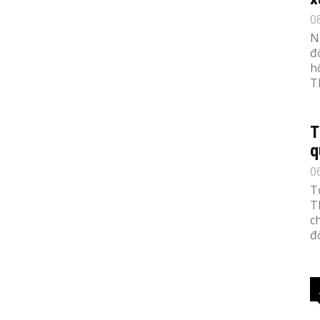
0
N
đ
h
T
T
q
0
T
T
c
đố