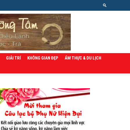
GIẢI TRÍ
KHÔNG GIAN ĐẸP
ẨM THỰC & DU LỊCH