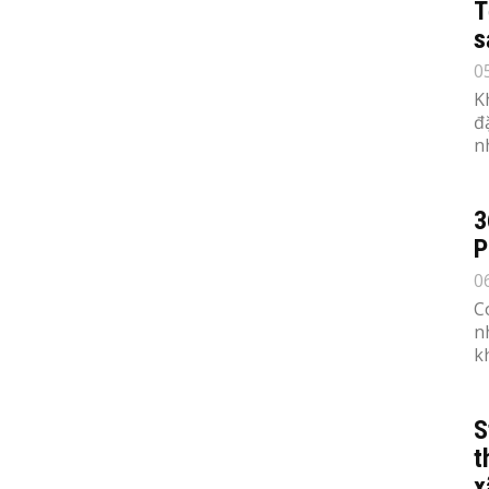
T
s
0
K
đ
n
3
P
0
C
n
k
S
t
x