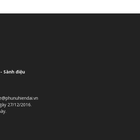
- Sành điệu
he@phunuhiendai.vn
gày 27/12/2016.
này.