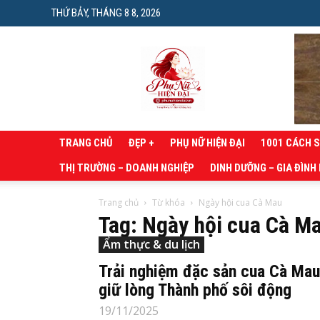
THỨ BẢY, THÁNG 8 8, 2026
Phụ
nữ
hiện
đại
TRANG CHỦ
ĐẸP +
PHỤ NỮ HIỆN ĐẠI
1001 CÁCH 
THỊ TRƯỜNG – DOANH NGHIỆP
DINH DƯỠNG – GIA ĐÌNH
Trang chủ
Từ khóa
Ngày hội cua Cà Mau
Tag: Ngày hội cua Cà M
Ẩm thực & du lịch
Trải nghiệm đặc sản cua Cà Mau
giữ lòng Thành phố sôi động
19/11/2025