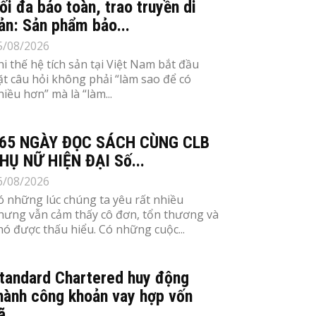
ối đa bảo toàn, trao truyền di
ản: Sản phẩm bảo...
5/08/2026
hi thế hệ tích sản tại Việt Nam bắt đầu
ặt câu hỏi không phải “làm sao để có
hiều hơn” mà là “làm...
65 NGÀY ĐỌC SÁCH CÙNG CLB
HỤ NỮ HIỆN ĐẠI Số...
6/08/2026
ó những lúc chúng ta yêu rất nhiều
hưng vẫn cảm thấy cô đơn, tổn thương và
hó được thấu hiểu. Có những cuộc...
tandard Chartered huy động
hành công khoản vay hợp vốn
ã...