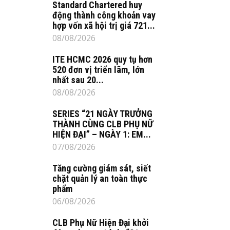
Standard Chartered huy
động thành công khoản vay
hợp vốn xã hội trị giá 721...
08/08/2026
ITE HCMC 2026 quy tụ hơn
520 đơn vị triển lãm, lớn
nhất sau 20...
08/08/2026
SERIES “21 NGÀY TRƯỞNG
THÀNH CÙNG CLB PHỤ NỮ
HIỆN ĐẠI” – NGÀY 1: EM...
07/08/2026
Tăng cường giám sát, siết
chặt quản lý an toàn thực
phẩm
06/08/2026
CLB Phụ Nữ Hiện Đại khởi