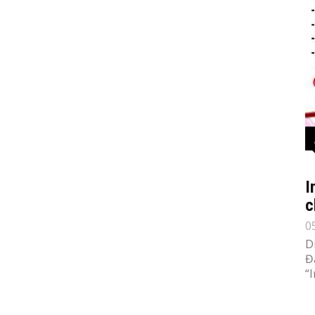
I
c
0
D
Đ
“