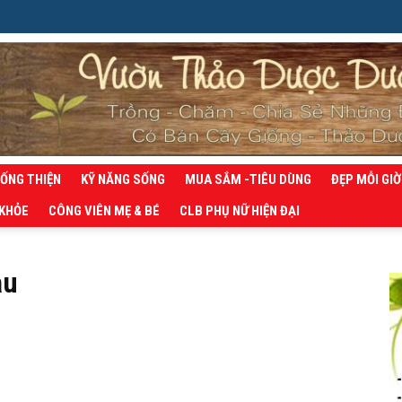
SỐNG THIỆN
KỸ NĂNG SỐNG
MUA SẮM -TIÊU DÙNG
ĐẸP MỖI GIỜ
 KHỎE
CÔNG VIÊN MẸ & BÉ
CLB PHỤ NỮ HIỆN ĐẠI
au