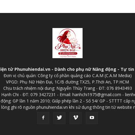
điện tử Phunuhiendai.vn - Dành cho phụ nữ Năng động - Tự tin 
Đơn vị chủ quản: Công ty cổ phần quảng cáo C.A.M (C.A.M Media)
VPGD: Phụ Nữ Hiện Đại, 1C/B đường TX25, P.Thới An, TP.HCM
Chịu trách nhiệm nội dung: Nguyễn Thùy Trang - ĐT: 076 8943493
p: Hạnh Chi - ĐT: 079 3427231 - Email: hanhchi1975@gmail.com - lien
 động: GP lần 1 năm 2010; Giấp phép lần 2 - Số 54/ GP - STTTT cấp n
 lòng ghi rõ nguồn phunuhiendai.vn khi sử dụng thông tin từ website 