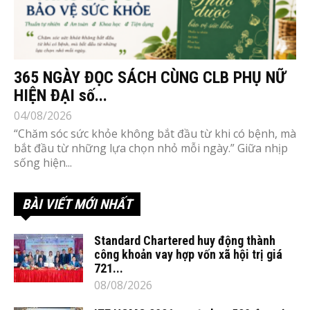
365 NGÀY ĐỌC SÁCH CÙNG CLB PHỤ NỮ
HIỆN ĐẠI số...
04/08/2026
“Chăm sóc sức khỏe không bắt đầu từ khi có bệnh, mà
bắt đầu từ những lựa chọn nhỏ mỗi ngày.” Giữa nhịp
sống hiện...
BÀI VIẾT MỚI NHẤT
Standard Chartered huy động thành
công khoản vay hợp vốn xã hội trị giá
721...
08/08/2026