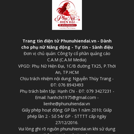
Trang tin điện tử Phunuhiendai.vn - Dành
cho phụ nữ Năng động - Tự tin - Sành điệu
Đơn vị chủ quản: Công ty cổ phần quảng cáo
C.A.M (C.A.M Media)
VPGD: Phụ Nữ Hiện Đại, 1C/B đường TX25, P.Thới
An, TP.HCM
Chịu trách nhiệm nội dung: Nguyễn Thùy Trang -
ĐT: 076 8943493
Phụ trách biên tập: Hạnh Chi - ĐT: 079 3427231 -
Email: hanhchi1975@gmail.com -
lienhe@phunuhiendai.vn
Giấy phép hoạt động: GP lần 1 năm 2010; Giấp
phép lần 2 - Số 54/ GP - STTTT cấp ngày
27/12/2016.
Vui lòng ghi rõ nguồn phunuhiendai.vn khi sử dụng