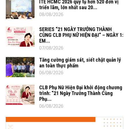
ITE HCMC 2026 quy tụ hơn 520 đơn vị
triển lãm, lớn nhất sau 20...
08/08/2026
SERIES “21 NGÀY TRƯỞNG THÀNH
CÙNG CLB PHỤ NỮ HIỆN ĐẠI” – NGÀY 1:
EM...
07/08/2026
Tăng cường giám sát, siết chặt quản lý
an toàn thực phẩm
06/08/2026
CLB Phụ Nữ Hiện Đại khởi động chương
trình: “21 Ngày Trưởng Thành Cùng
Phụ...
06/08/2026