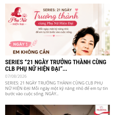
SERIES “21 NGÀY TRƯỞNG THÀNH CÙNG
CLB PHỤ NỮ HIỆN ĐẠI”...
07/08/2026
SERIES: 21 NGÀY TRƯỞNG THÀNH CÙNG CLB PHỤ
NỮ HIỆN ĐẠI Mỗi ngày một kỹ năng nhỏ để em tự tin
bước vào cuộc sống. NGÀY...