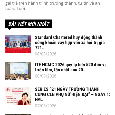
gái trẻ trên hành trình trưởng thành, tự tin và an
toàn. Tuổi...
BÀI VIẾT MỚI NHẤT
Standard Chartered huy động thành
công khoản vay hợp vốn xã hội trị giá
721...
08/08/2026
ITE HCMC 2026 quy tụ hơn 520 đơn vị
triển lãm, lớn nhất sau 20...
08/08/2026
SERIES “21 NGÀY TRƯỞNG THÀNH
CÙNG CLB PHỤ NỮ HIỆN ĐẠI” – NGÀY 1:
EM...
07/08/2026