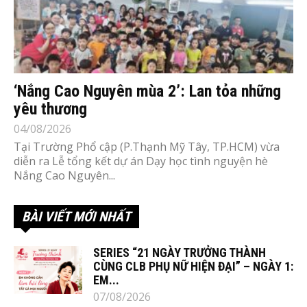
‘Nắng Cao Nguyên mùa 2’: Lan tỏa những
yêu thương
04/08/2026
Tại Trường Phổ cập (P.Thạnh Mỹ Tây, TP.HCM) vừa
diễn ra Lễ tổng kết dự án Dạy học tình nguyện hè
Nắng Cao Nguyên...
BÀI VIẾT MỚI NHẤT
SERIES “21 NGÀY TRƯỞNG THÀNH
CÙNG CLB PHỤ NỮ HIỆN ĐẠI” – NGÀY 1:
EM...
07/08/2026