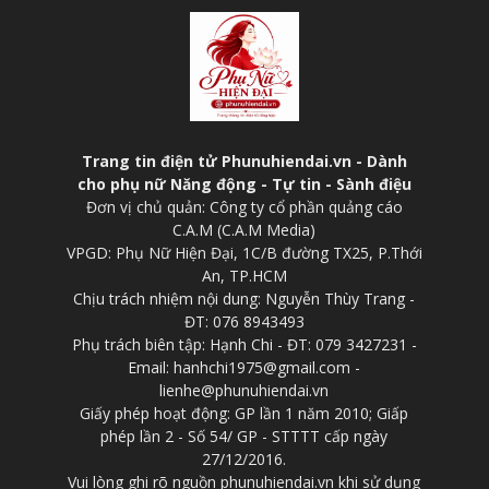
Trang tin điện tử Phunuhiendai.vn - Dành
cho phụ nữ Năng động - Tự tin - Sành điệu
Đơn vị chủ quản: Công ty cổ phần quảng cáo
C.A.M (C.A.M Media)
VPGD: Phụ Nữ Hiện Đại, 1C/B đường TX25, P.Thới
An, TP.HCM
Chịu trách nhiệm nội dung: Nguyễn Thùy Trang -
ĐT: 076 8943493
Phụ trách biên tập: Hạnh Chi - ĐT: 079 3427231 -
Email: hanhchi1975@gmail.com -
lienhe@phunuhiendai.vn
Giấy phép hoạt động: GP lần 1 năm 2010; Giấp
phép lần 2 - Số 54/ GP - STTTT cấp ngày
27/12/2016.
Vui lòng ghi rõ nguồn phunuhiendai.vn khi sử dụng