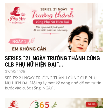
SERIES “21 NGÀY TRƯỞNG THÀNH CÙNG
CLB PHỤ NỮ HIỆN ĐẠI”...
07/08/2026
SERIES: 21 NGÀY TRƯỞNG THÀNH CÙNG CLB PHỤ
NỮ HIỆN ĐẠI Mỗi ngày một kỹ năng nhỏ để em tự tin
bước vào cuộc sống. NGÀY...