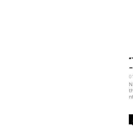
“
–
0
N
t
n