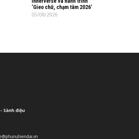
Innerverse và hành trình
‘Gieo chữ, chạm tâm 2026’
05/08/2026
- Sành điệu
he@phunuhiendai.vn