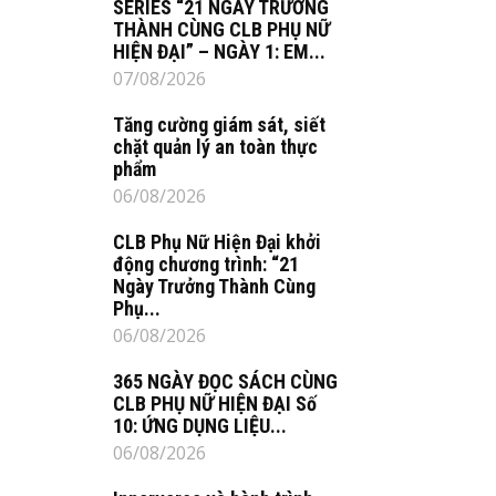
SERIES “21 NGÀY TRƯỞNG
THÀNH CÙNG CLB PHỤ NỮ
HIỆN ĐẠI” – NGÀY 1: EM...
07/08/2026
Tăng cường giám sát, siết
chặt quản lý an toàn thực
phẩm
06/08/2026
CLB Phụ Nữ Hiện Đại khởi
động chương trình: “21
Ngày Trưởng Thành Cùng
Phụ...
06/08/2026
365 NGÀY ĐỌC SÁCH CÙNG
CLB PHỤ NỮ HIỆN ĐẠI Số
10: ỨNG DỤNG LIỆU...
06/08/2026