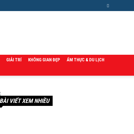
GIẢI TRÍ
KHÔNG GIAN ĐẸP
ẨM THỰC & DU LỊCH
BÀI VIẾT XEM NHIỀU