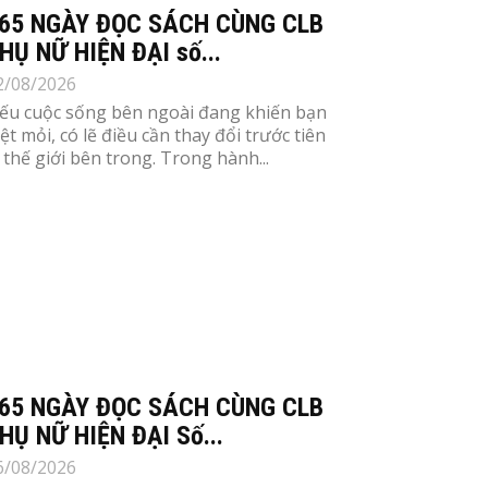
65 NGÀY ĐỌC SÁCH CÙNG CLB
HỤ NỮ HIỆN ĐẠI số...
2/08/2026
ếu cuộc sống bên ngoài đang khiến bạn
ệt mỏi, có lẽ điều cần thay đổi trước tiên
à thế giới bên trong. Trong hành...
65 NGÀY ĐỌC SÁCH CÙNG CLB
HỤ NỮ HIỆN ĐẠI Số...
6/08/2026