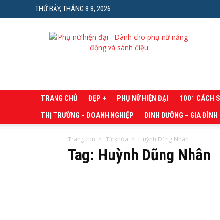
THỨ BẢY, THÁNG 8 8, 2026
Phụ
nữ
hiện
đại
TRANG CHỦ
ĐẸP +
PHỤ NỮ HIỆN ĐẠI
1001 CÁCH 
THỊ TRƯỜNG – DOANH NGHIỆP
DINH DƯỠNG – GIA ĐÌNH
Trang chủ
Từ khóa
Huỳnh Dũng Nhân
Tag: Huỳnh Dũng Nhân