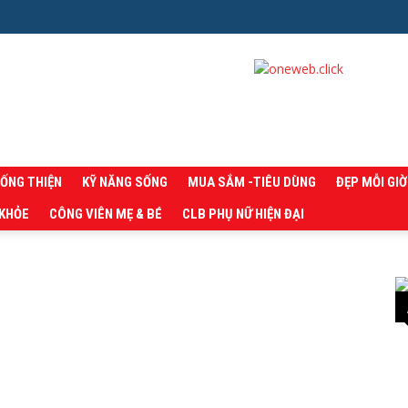
SỐNG THIỆN
KỸ NĂNG SỐNG
MUA SẮM -TIÊU DÙNG
ĐẸP MỖI GIỜ
 KHỎE
CÔNG VIÊN MẸ & BÉ
CLB PHỤ NỮ HIỆN ĐẠI