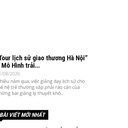
Tour lịch sử giao thương Hà Nội”
 Mô Hình trải...
1/08/2026
hiều năm qua, việc giảng dạy lịch sử cho
hế hệ trẻ thường vấp phải rào cản của
hững bài giảng lý thuyết khô...
BÀI VIẾT MỚI NHẤT