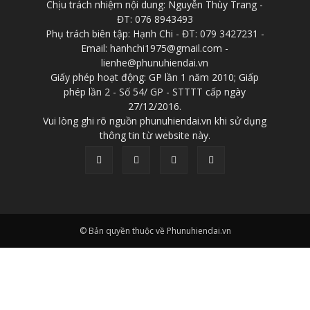
Chịu trách nhiệm nội dung: Nguyễn Thùy Trang -
ĐT: 076 8943493
Phụ trách biên tập: Hạnh Chi - ĐT: 079 3427231 -
Email: hanhchi1975@gmail.com -
lienhe@phunuhiendai.vn
Giấy phép hoạt động: GP lần 1 năm 2010; Giấp
phép lần 2 - Số 54/ GP - STTTT cấp ngày
27/12/2016.
Vui lòng ghi rõ nguồn phunuhiendai.vn khi sử dụng
thông tin từ website này.
© Bản quyền thuộc về Phunuhiendai.vn