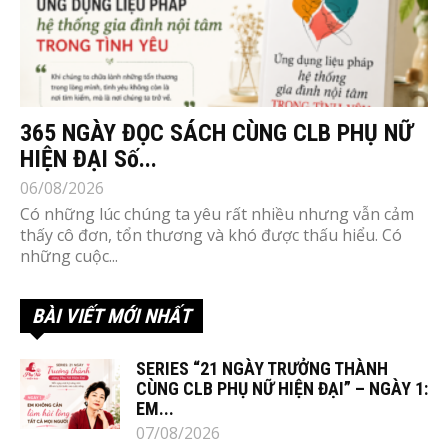
365 NGÀY ĐỌC SÁCH CÙNG CLB PHỤ NỮ
HIỆN ĐẠI Số...
06/08/2026
Có những lúc chúng ta yêu rất nhiều nhưng vẫn cảm
thấy cô đơn, tổn thương và khó được thấu hiểu. Có
những cuộc...
BÀI VIẾT MỚI NHẤT
SERIES “21 NGÀY TRƯỞNG THÀNH
CÙNG CLB PHỤ NỮ HIỆN ĐẠI” – NGÀY 1:
EM...
07/08/2026