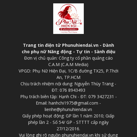
Trang tin điện tử Phunuhiendai.vn - Dành
cho phụ nữ Năng động - Tự tin - Sành điệu
Đơn vị chủ quản: Công ty cổ phần quảng cáo
C.A.M (C.A.M Media)
VPGD: Phụ Nữ Hiện Đại, 1C/B đường TX25, P.Thới
An, TP.HCM
Chịu trách nhiệm nội dung: Nguyễn Thùy Trang -
ĐT: 076 8943493
Phụ trách biên tập: Hạnh Chi - ĐT: 079 3427231 -
Email: hanhchi1975@gmail.com -
lienhe@phunuhiendai.vn
Giấy phép hoạt động: GP lần 1 năm 2010; Giấp
phép lần 2 - Số 54/ GP - STTTT cấp ngày
27/12/2016.
Vui lòng ghi rõ nguồn phunuhiendai.vn khi sử dụng