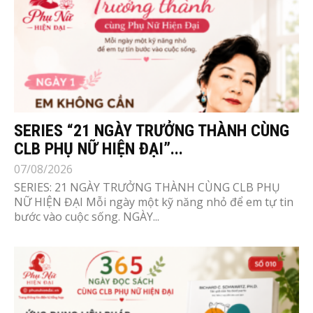
SERIES “21 NGÀY TRƯỞNG THÀNH CÙNG
CLB PHỤ NỮ HIỆN ĐẠI”...
07/08/2026
SERIES: 21 NGÀY TRƯỞNG THÀNH CÙNG CLB PHỤ
NỮ HIỆN ĐẠI Mỗi ngày một kỹ năng nhỏ để em tự tin
bước vào cuộc sống. NGÀY...