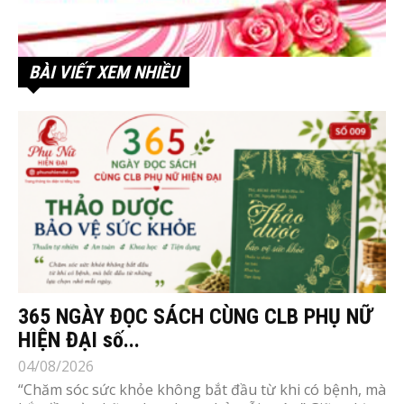
BÀI VIẾT XEM NHIỀU
365 NGÀY ĐỌC SÁCH CÙNG CLB PHỤ NỮ
HIỆN ĐẠI số...
04/08/2026
“Chăm sóc sức khỏe không bắt đầu từ khi có bệnh, mà