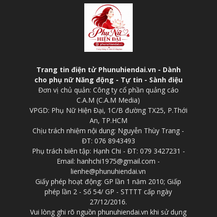
Trang tin điện tử Phunuhiendai.vn - Dành
cho phụ nữ Năng động - Tự tin - Sành điệu
Đơn vị chủ quản: Công ty cổ phần quảng cáo
C.A.M (C.A.M Media)
VPGD: Phụ Nữ Hiện Đại, 1C/B đường TX25, P.Thới
An, TP.HCM
Chịu trách nhiệm nội dung: Nguyễn Thùy Trang -
ĐT: 076 8943493
Phụ trách biên tập: Hạnh Chi - ĐT: 079 3427231 -
Email: hanhchi1975@gmail.com -
lienhe@phunuhiendai.vn
Giấy phép hoạt động: GP lần 1 năm 2010; Giấp
phép lần 2 - Số 54/ GP - STTTT cấp ngày
27/12/2016.
Vui lòng ghi rõ nguồn phunuhiendai.vn khi sử dụng