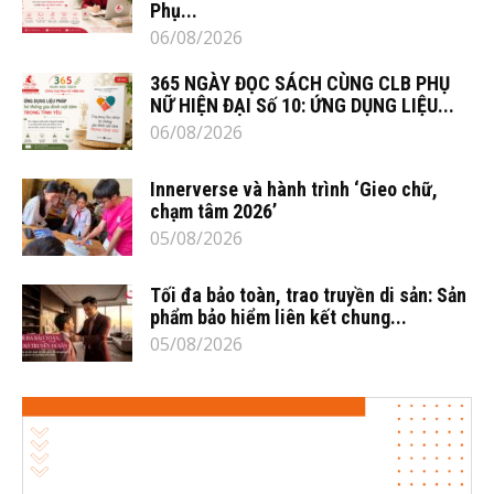
Phụ...
06/08/2026
365 NGÀY ĐỌC SÁCH CÙNG CLB PHỤ
NỮ HIỆN ĐẠI Số 10: ỨNG DỤNG LIỆU...
06/08/2026
Innerverse và hành trình ‘Gieo chữ,
chạm tâm 2026’
05/08/2026
Tối đa bảo toàn, trao truyền di sản: Sản
phẩm bảo hiểm liên kết chung...
05/08/2026