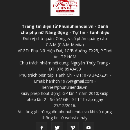
Trang tin điện tử Phunuhiendai.vn - Dành
cho phụ nữ Năng động - Tự tin - Sành điệu
Đơn vị chủ quản: Công ty cổ phần quảng cáo
C.A.M (C.A.M Media)
VPGD: Phụ Nữ Hiện Đại, 1C/B đường TX25, P.Thới
An, TP.HCM
Chịu trách nhiệm nội dung: Nguyễn Thùy Trang -
ĐT: 076 8943493
Phụ trách biên tập: Hạnh Chi - ĐT: 079 3427231 -
Email: hanhchi1975@gmail.com -
lienhe@phunuhiendai.vn
Giấy phép hoạt động: GP lần 1 năm 2010; Giấp
phép lần 2 - Số 54/ GP - STTTT cấp ngày
27/12/2016.
Vui lòng ghi rõ nguồn phunuhiendai.vn khi sử dụng
thông tin từ website này.