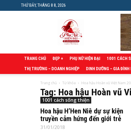
THỨ BẢY, THÁNG 8 8, 2026
Phụ
nữ
hiện
đại
TRANG CHỦ
ĐẸP +
PHỤ NỮ HIỆN ĐẠI
1001 CÁCH 
THỊ TRƯỜNG – DOANH NGHIỆP
DINH DƯỠNG – GIA ĐÌNH
Trang chủ
Từ khóa
Hoa hậu Hoàn vũ Việt Nam 2
Tag: Hoa hậu Hoàn vũ V
1001 cách sống thiện
Hoa hậu H’Hen Niê dự sự kiện
truyền cảm hứng đến giới trẻ
31/01/2018