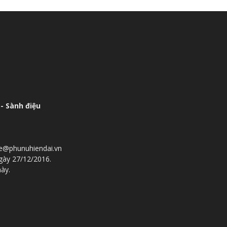
- Sành điệu
he@phunuhiendai.vn
gày 27/12/2016.
này.