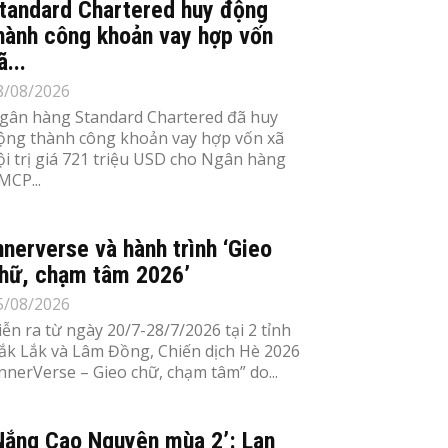
tandard Chartered huy động
hành công khoản vay hợp vốn
ã...
8/08/2026
gân hàng Standard Chartered đã huy
ộng thành công khoản vay hợp vốn xã
ội trị giá 721 triệu USD cho Ngân hàng
MCP...
nnerverse và hành trình ‘Gieo
hữ, chạm tâm 2026’
5/08/2026
iễn ra từ ngày 20/7-28/7/2026 tại 2 tỉnh
ắk Lắk và Lâm Đồng, Chiến dịch Hè 2026
InnerVerse – Gieo chữ, chạm tâm” do...
Nắng Cao Nguyên mùa 2’: Lan