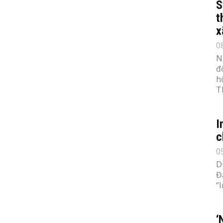
S
t
x
0
N
đ
h
T
I
c
0
D
Đ
“
‘