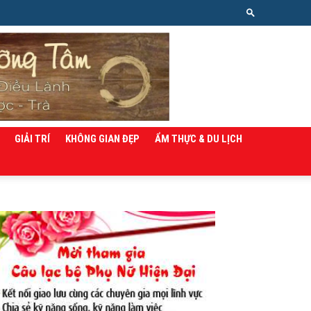
GIẢI TRÍ
KHÔNG GIAN ĐẸP
ẨM THỰC & DU LỊCH