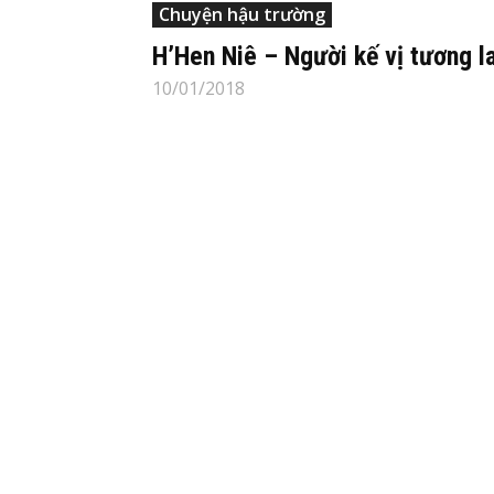
Chuyện hậu trường
H’Hen Niê – Người kế vị tương la
10/01/2018