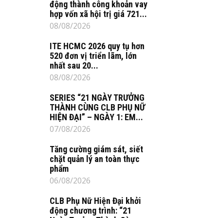
động thành công khoản vay
hợp vốn xã hội trị giá 721...
08/08/2026
ITE HCMC 2026 quy tụ hơn
520 đơn vị triển lãm, lớn
nhất sau 20...
08/08/2026
SERIES “21 NGÀY TRƯỞNG
THÀNH CÙNG CLB PHỤ NỮ
HIỆN ĐẠI” – NGÀY 1: EM...
07/08/2026
Tăng cường giám sát, siết
chặt quản lý an toàn thực
phẩm
06/08/2026
CLB Phụ Nữ Hiện Đại khởi
động chương trình: “21