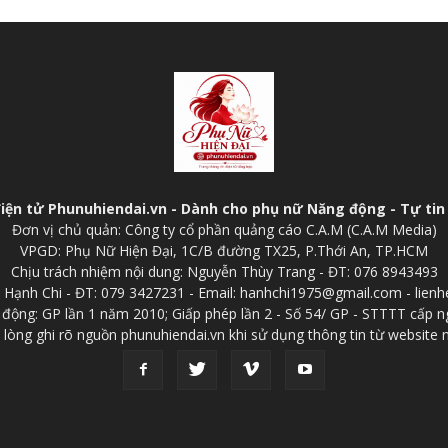
điện tử Phunuhiendai.vn - Dành cho phụ nữ Năng động - Tự tin 
Đơn vị chủ quản: Công ty cổ phần quảng cáo C.A.M (C.A.M Media)
VPGD: Phụ Nữ Hiện Đại, 1C/B đường TX25, P.Thới An, TP.HCM
Chịu trách nhiệm nội dung: Nguyễn Thùy Trang - ĐT: 076 8943493
p: Hạnh Chi - ĐT: 079 3427231 - Email: hanhchi1975@gmail.com - lien
 động: GP lần 1 năm 2010; Giấp phép lần 2 - Số 54/ GP - STTTT cấp n
 lòng ghi rõ nguồn phunuhiendai.vn khi sử dụng thông tin từ website 