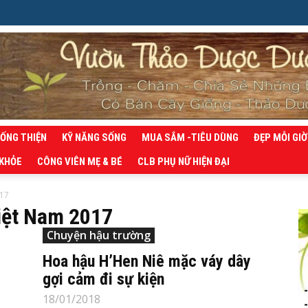
SỐNG THIỆN
KỸ NĂNG SỐNG
MUA SẮM -TIÊU DÙNG
ĐẸP MỖI GIỜ
 KHỎE
CÔNG VIÊN MẸ & BÉ
CLB PHỤ NỮ HIỆN ĐẠI
017
iệt Nam 2017
Chuyện hậu trường
Hoa hậu H’Hen Niê mặc váy dây
gợi cảm đi sự kiện
18/01/2018