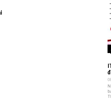
i
I
đ
0
N
b
T