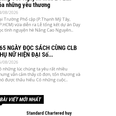
ỏa những yêu thương
4/08/2026
ại Trường Phổ cập (P.Thạnh Mỹ Tây,
P.HCM) vừa diễn ra Lễ tổng kết dự án Dạy
ọc tình nguyện hè Nắng Cao Nguyên...
65 NGÀY ĐỌC SÁCH CÙNG CLB
HỤ NỮ HIỆN ĐẠI Số...
6/08/2026
ó những lúc chúng ta yêu rất nhiều
hưng vẫn cảm thấy cô đơn, tổn thương và
hó được thấu hiểu. Có những cuộc...
BÀI VIẾT MỚI NHẤT
Standard Chartered huy