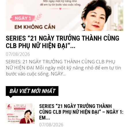
SERIES “21 NGÀY TRƯỞNG THÀNH CÙNG
CLB PHỤ NỮ HIỆN ĐẠI”...
07/08/2026
SERIES: 21 NGÀY TRƯỞNG THÀNH CÙNG CLB PHỤ
NỮ HIỆN ĐẠI Mỗi ngày một kỹ năng nhỏ để em tự tin
bước vào cuộc sống. NGÀY...
BÀI VIẾT MỚI NHẤT
SERIES “21 NGÀY TRƯỞNG THÀNH
CÙNG CLB PHỤ NỮ HIỆN ĐẠI” – NGÀY 1:
EM...
07/08/2026