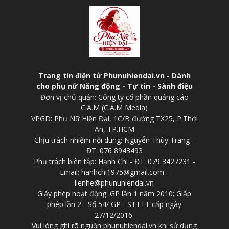
Trang tin điện tử Phunuhiendai.vn - Dành
cho phụ nữ Năng động - Tự tin - Sành điệu
Đơn vị chủ quản: Công ty cổ phần quảng cáo
C.A.M (C.A.M Media)
VPGD: Phụ Nữ Hiện Đại, 1C/B đường TX25, P.Thới
An, TP.HCM
Chịu trách nhiệm nội dung: Nguyễn Thùy Trang -
ĐT: 076 8943493
Phụ trách biên tập: Hạnh Chi - ĐT: 079 3427231 -
Email: hanhchi1975@gmail.com -
lienhe@phunuhiendai.vn
Giấy phép hoạt động: GP lần 1 năm 2010; Giấp
phép lần 2 - Số 54/ GP - STTTT cấp ngày
27/12/2016.
Vui lòng ghi rõ nguồn phunuhiendai.vn khi sử dụng