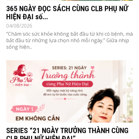
365 NGÀY ĐỌC SÁCH CÙNG CLB PHỤ NỮ
HIỆN ĐẠI số...
04/08/2026
“Chăm sóc sức khỏe không bắt đầu từ khi có bệnh, mà
bắt đầu từ những lựa chọn nhỏ mỗi ngày.” Giữa nhịp
sống hiện...
SERIES “21 NGÀY TRƯỞNG THÀNH CÙNG
CLB PHỤ NỮ HIỆN ĐẠI”...