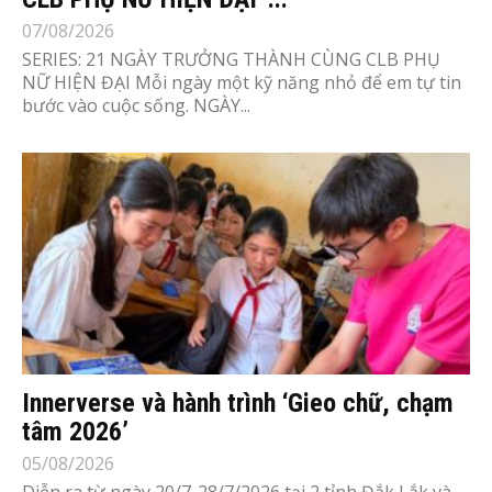
07/08/2026
SERIES: 21 NGÀY TRƯỞNG THÀNH CÙNG CLB PHỤ
NỮ HIỆN ĐẠI Mỗi ngày một kỹ năng nhỏ để em tự tin
bước vào cuộc sống. NGÀY...
Innerverse và hành trình ‘Gieo chữ, chạm
tâm 2026’
05/08/2026
Diễn ra từ ngày 20/7-28/7/2026 tại 2 tỉnh Đắk Lắk và