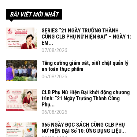
BÀI VIẾT MỚI NHẤT
SERIES “21 NGÀY TRƯỞNG THÀNH
CÙNG CLB PHỤ NỮ HIỆN ĐẠI” – NGÀY 1:
EM...
07/08/2026
Tăng cường giám sát, siết chặt quản lý
an toàn thực phẩm
06/08/2026
CLB Phụ Nữ Hiện Đại khởi động chương
trình: “21 Ngày Trưởng Thành Cùng
Phụ...
06/08/2026
365 NGÀY ĐỌC SÁCH CÙNG CLB PHỤ
NỮ HIỆN ĐẠI Số 10: ỨNG DỤNG LIỆU...