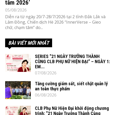
tâm 2026’
05/08/2026
Diễn ra từ ngày 20/7-28/7/2026 tại 2 tỉnh Đắk Lắk và
Lâm Đồng, Chiến dịch Hè 2026 “InnerVerse – Gieo
chữ, chạm tâm” do...
BÀI VIẾT MỚI NHẤT
SERIES “21 NGÀY TRƯỞNG THÀNH
CÙNG CLB PHỤ NỮ HIỆN ĐẠI” – NGÀY 1:
EM...
07/08/2026
Tăng cường giám sát, siết chặt quản lý
an toàn thực phẩm
06/08/2026
CLB Phụ Nữ Hiện Đại khởi động chương
trình: “21 Ngày Trưởng Thành Cùng