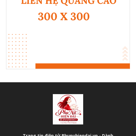
Trang tin điện tử Phunuhiendai.vn - Dành