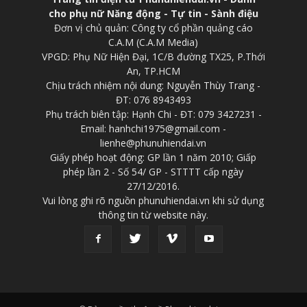
cho phụ nữ Năng động - Tự tin - Sành điệu
Đơn vị chủ quản: Công ty cổ phần quảng cáo
C.A.M (C.A.M Media)
VPGD: Phụ Nữ Hiện Đại, 1C/B đường TX25, P.Thới
An, TP.HCM
Chịu trách nhiệm nội dung: Nguyễn Thùy Trang -
ĐT: 076 8943493
Phụ trách biên tập: Hạnh Chi - ĐT: 079 3427231 -
Email: hanhchi1975@gmail.com -
lienhe@phunuhiendai.vn
Giấy phép hoạt động: GP lần 1 năm 2010; Giấp
phép lần 2 - Số 54/ GP - STTTT cấp ngày
27/12/2016.
Vui lòng ghi rõ nguồn phunuhiendai.vn khi sử dụng
thông tin từ website này.