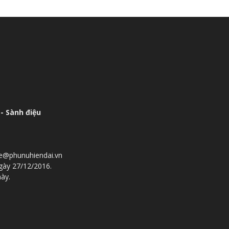
- Sành điệu
he@phunuhiendai.vn
gày 27/12/2016.
này.