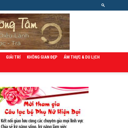
GIẢI TRÍ
KHÔNG GIAN ĐẸP
ẨM THỰC & DU LỊCH