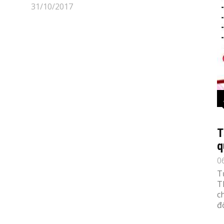
31/10/2017
T
q
0
T
T
c
đố