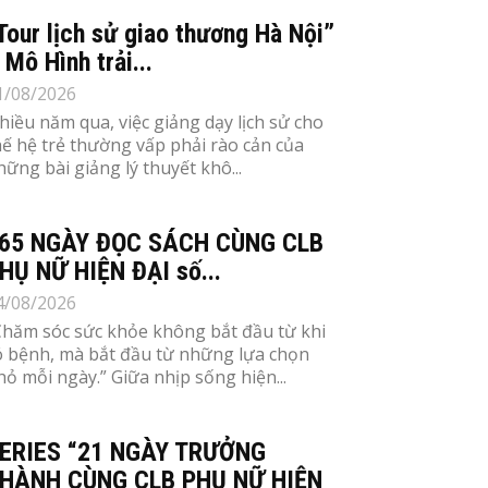
Tour lịch sử giao thương Hà Nội”
 Mô Hình trải...
1/08/2026
hiều năm qua, việc giảng dạy lịch sử cho
hế hệ trẻ thường vấp phải rào cản của
hững bài giảng lý thuyết khô...
65 NGÀY ĐỌC SÁCH CÙNG CLB
HỤ NỮ HIỆN ĐẠI số...
4/08/2026
Chăm sóc sức khỏe không bắt đầu từ khi
ó bệnh, mà bắt đầu từ những lựa chọn
hỏ mỗi ngày.” Giữa nhịp sống hiện...
ERIES “21 NGÀY TRƯỞNG
HÀNH CÙNG CLB PHỤ NỮ HIỆN