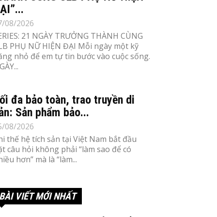
ẠI”...
7/08/2026
ERIES: 21 NGÀY TRƯỞNG THÀNH CÙNG
LB PHỤ NỮ HIỆN ĐẠI Mỗi ngày một kỹ
ăng nhỏ để em tự tin bước vào cuộc sống.
GÀY...
ối đa bảo toàn, trao truyền di
ản: Sản phẩm bảo...
5/08/2026
hi thế hệ tích sản tại Việt Nam bắt đầu
ặt câu hỏi không phải “làm sao để có
hiều hơn” mà là “làm...
BÀI VIẾT MỚI NHẤT