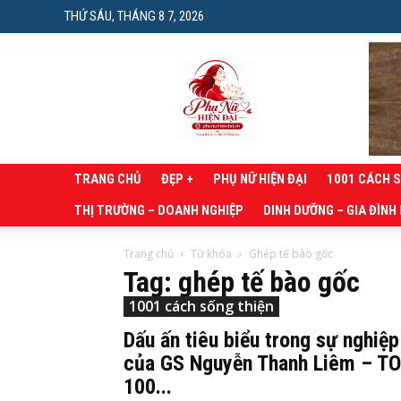
THỨ SÁU, THÁNG 8 7, 2026
Phụ
nữ
hiện
đại
TRANG CHỦ
ĐẸP +
PHỤ NỮ HIỆN ĐẠI
1001 CÁCH 
THỊ TRƯỜNG – DOANH NGHIỆP
DINH DƯỠNG – GIA ĐÌNH
Trang chủ
Từ khóa
Ghép tế bào gốc
Tag: ghép tế bào gốc
1001 cách sống thiện
Dấu ấn tiêu biểu trong sự nghiệp
của GS Nguyễn Thanh Liêm – T
100...