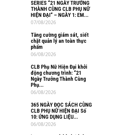
SERIES “21 NGÀY TRƯỞNG
THÀNH CÙNG CLB PHỤ NỮ
HIỆN ĐẠI” – NGÀY 1: EM...
07/08/2026
Tăng cường giám sát, siết
chặt quản lý an toàn thực
phẩm
06/08/2026
CLB Phụ Nữ Hiện Đại khởi
động chương trình: “21
Ngày Trưởng Thành Cùng
Phụ...
06/08/2026
365 NGÀY ĐỌC SÁCH CÙNG
CLB PHỤ NỮ HIỆN ĐẠI Số
10: ỨNG DỤNG LIỆU...
06/08/2026