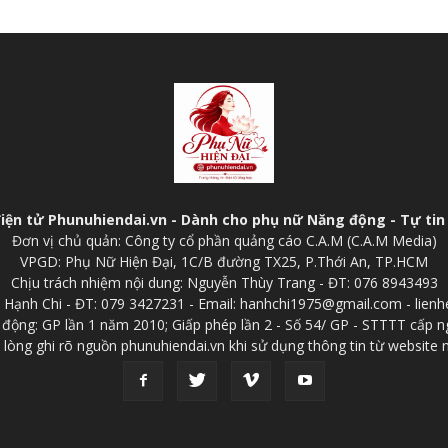
điện tử Phunuhiendai.vn - Dành cho phụ nữ Năng động - Tự tin 
Đơn vị chủ quản: Công ty cổ phần quảng cáo C.A.M (C.A.M Media)
VPGD: Phụ Nữ Hiện Đại, 1C/B đường TX25, P.Thới An, TP.HCM
Chịu trách nhiệm nội dung: Nguyễn Thùy Trang - ĐT: 076 8943493
p: Hạnh Chi - ĐT: 079 3427231 - Email: hanhchi1975@gmail.com - lien
 động: GP lần 1 năm 2010; Giấp phép lần 2 - Số 54/ GP - STTTT cấp n
 lòng ghi rõ nguồn phunuhiendai.vn khi sử dụng thông tin từ website 