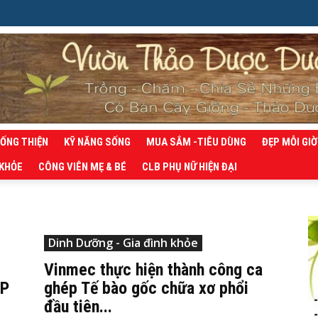
SỐNG THIỆN
KỸ NĂNG SỐNG
MUA SẮM -TIÊU DÙNG
ĐẸP MỖI GIỜ
 KHỎE
CÔNG VIÊN MẸ & BÉ
CLB PHỤ NỮ HIỆN ĐẠI
Dinh Dưỡng - Gia đình khỏe
Vinmec thực hiện thành công ca
OP
ghép Tế bào gốc chữa xơ phổi
đầu tiên...