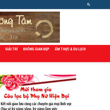
GIẢI TRÍ
KHÔNG GIAN ĐẸP
ẨM THỰC & DU LỊCH