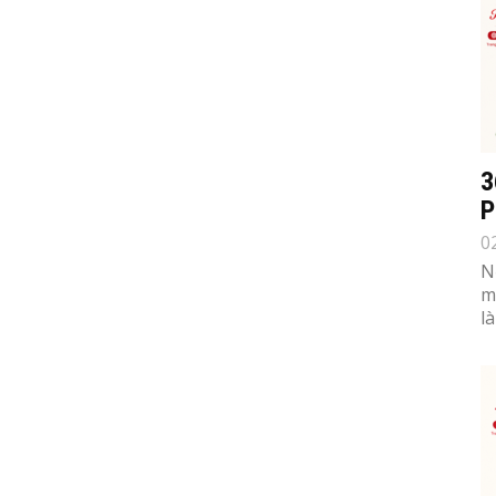
3
P
0
N
m
l