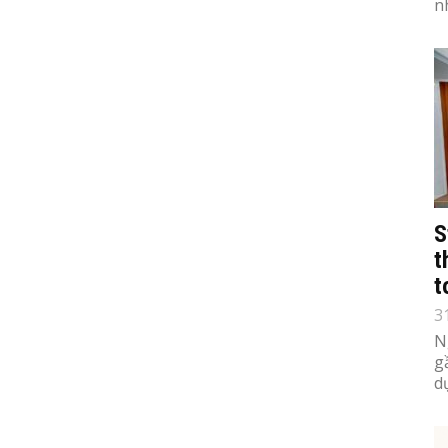
n
S
t
t
3
N
g
d