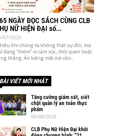
65 NGÀY ĐỌC SÁCH CÙNG CLB
HỤ NỮ HIỆN ĐẠI số...
1/07/2026
hiều khi chúng ta không thật sự đói, mà
hỉ đang “thèm” vì cảm xúc, thói quen hoặc
ăng thẳng. Ăn kiêng mãi mà vẫn...
BÀI VIẾT MỚI NHẤT
Tăng cường giám sát, siết
chặt quản lý an toàn thực
phẩm
06/08/2026
CLB Phụ Nữ Hiện Đại khởi
động chương trình: “21