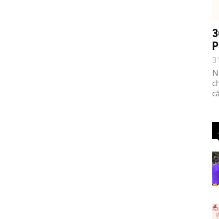
3
P
3
N
c
c