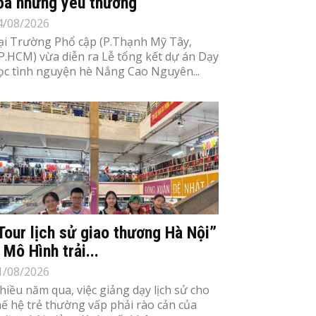
ỏa những yêu thương
4/08/2026
ại Trường Phổ cập (P.Thạnh Mỹ Tây,
P.HCM) vừa diễn ra Lễ tổng kết dự án Dạy
ọc tình nguyện hè Nắng Cao Nguyên...
Tour lịch sử giao thương Hà Nội”
 Mô Hình trải...
1/08/2026
hiều năm qua, việc giảng dạy lịch sử cho
hế hệ trẻ thường vấp phải rào cản của