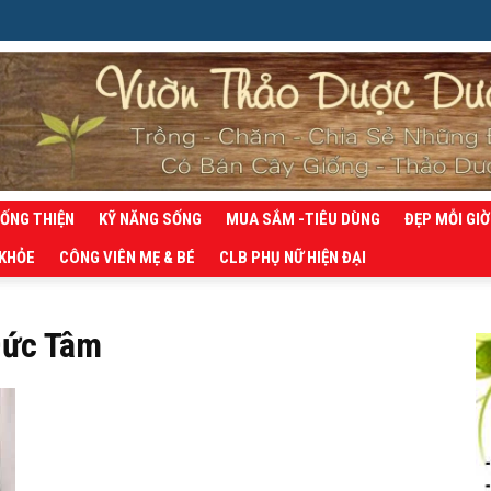
SỐNG THIỆN
KỸ NĂNG SỐNG
MUA SẮM -TIÊU DÙNG
ĐẸP MỖI GIỜ
 KHỎE
CÔNG VIÊN MẸ & BÉ
CLB PHỤ NỮ HIỆN ĐẠI
Đức Tâm