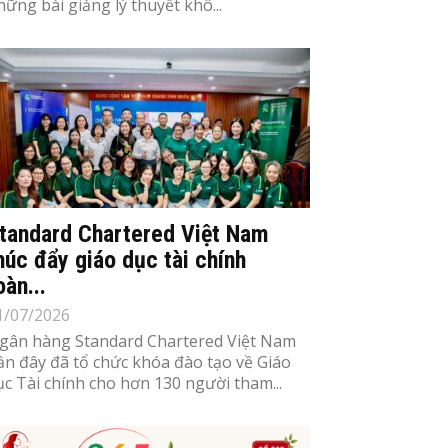
hững bài giảng lý thuyết khô...
tandard Chartered Việt Nam
húc đẩy giáo dục tài chính
oàn...
1/07/2026
gân hàng Standard Chartered Việt Nam
ần đây đã tổ chức khóa đào tạo về Giáo
ục Tài chính cho hơn 130 người tham...