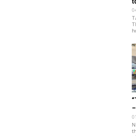
t
0
T
T
h
“
–
0
N
t