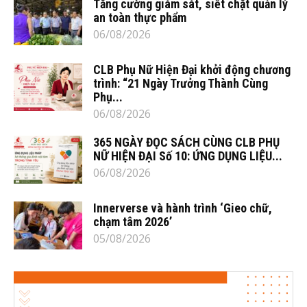
Tăng cường giám sát, siết chặt quản lý
an toàn thực phẩm
06/08/2026
CLB Phụ Nữ Hiện Đại khởi động chương
trình: “21 Ngày Trưởng Thành Cùng
Phụ...
06/08/2026
365 NGÀY ĐỌC SÁCH CÙNG CLB PHỤ
NỮ HIỆN ĐẠI Số 10: ỨNG DỤNG LIỆU...
06/08/2026
Innerverse và hành trình ‘Gieo chữ,
chạm tâm 2026’
05/08/2026