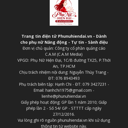
Trang tin điện tử Phunuhiendai.vn - Dành
cho phụ nữ Năng động - Tự tin - Sành điệu
Đơn vị chủ quản: Công ty cổ phần quảng cáo
C.A.M (C.A.M Media)
VPGD: Phụ Nữ Hiện Đại, 1C/B đường TX25, P.Thới
An, TP.HCM
Chịu trách nhiệm nội dung: Nguyễn Thùy Trang -
ĐT: 076 8943493
Phụ trách biên tập: Hạnh Chi - ĐT: 079 3427231 -
Email: hanhchi1975@gmail.com -
lienhe@phunuhiendai.vn
Giấy phép hoạt động: GP lần 1 năm 2010; Giấp
phép lần 2 - Số 54/ GP - STTTT cấp ngày
27/12/2016.
Vui lòng ghi rõ nguồn phunuhiendai.vn khi sử dụng
thông tin từ website này.