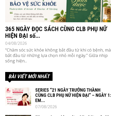
365 NGÀY ĐỌC SÁCH CÙNG CLB PHỤ NỮ
HIỆN ĐẠI số...
04/08/2026
“Chăm sóc sức khỏe không bắt đầu từ khi có bệnh, mà
bắt đầu từ những lựa chọn nhỏ mỗi ngày.” Giữa nhịp
sống hiện...
BÀI VIẾT MỚI NHẤT
SERIES “21 NGÀY TRƯỞNG THÀNH
CÙNG CLB PHỤ NỮ HIỆN ĐẠI” – NGÀY 1:
EM...
07/08/2026