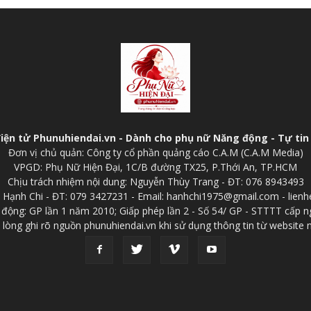
điện tử Phunuhiendai.vn - Dành cho phụ nữ Năng động - Tự tin 
Đơn vị chủ quản: Công ty cổ phần quảng cáo C.A.M (C.A.M Media)
VPGD: Phụ Nữ Hiện Đại, 1C/B đường TX25, P.Thới An, TP.HCM
Chịu trách nhiệm nội dung: Nguyễn Thùy Trang - ĐT: 076 8943493
p: Hạnh Chi - ĐT: 079 3427231 - Email: hanhchi1975@gmail.com - lien
 động: GP lần 1 năm 2010; Giấp phép lần 2 - Số 54/ GP - STTTT cấp n
 lòng ghi rõ nguồn phunuhiendai.vn khi sử dụng thông tin từ website 