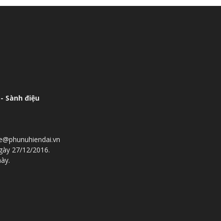
- Sành điệu
he@phunuhiendai.vn
gày 27/12/2016.
này.