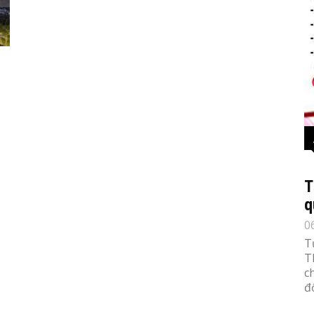
T
q
0
T
T
c
đố