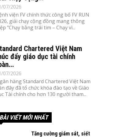
1/07/2026
ệnh viện FV chính thức công bố FV RUN
026, giải chạy cộng đồng mang thông
iệp "Chạy bằng trái tim – Chạy vì...
tandard Chartered Việt Nam
húc đẩy giáo dục tài chính
oàn...
1/07/2026
gân hàng Standard Chartered Việt Nam
ần đây đã tổ chức khóa đào tạo về Giáo
ục Tài chính cho hơn 130 người tham...
BÀI VIẾT MỚI NHẤT
Tăng cường giám sát, siết