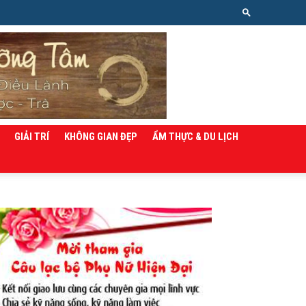
GIẢI TRÍ
KHÔNG GIAN ĐẸP
ẨM THỰC & DU LỊCH