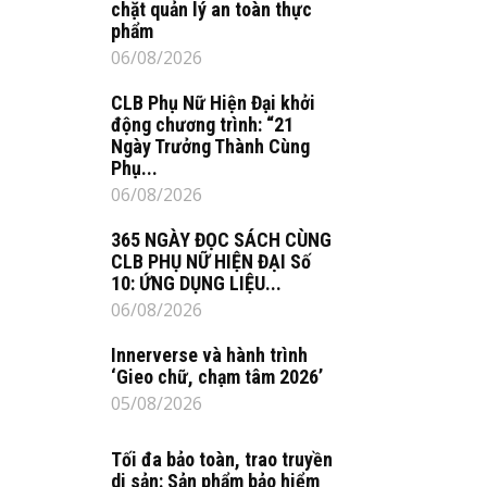
chặt quản lý an toàn thực
phẩm
06/08/2026
CLB Phụ Nữ Hiện Đại khởi
động chương trình: “21
Ngày Trưởng Thành Cùng
Phụ...
06/08/2026
365 NGÀY ĐỌC SÁCH CÙNG
CLB PHỤ NỮ HIỆN ĐẠI Số
10: ỨNG DỤNG LIỆU...
06/08/2026
Innerverse và hành trình
‘Gieo chữ, chạm tâm 2026’
05/08/2026
Tối đa bảo toàn, trao truyền
di sản: Sản phẩm bảo hiểm