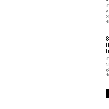
3
B
2
đ
S
t
t
3
N
g
d