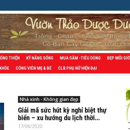
SỐNG THIỆN
KỸ NĂNG SỐNG
MUA SẮM -TIÊU DÙNG
ĐẸP MỖI GIỜ
 KHỎE
CÔNG VIÊN MẸ & BÉ
CLB PHỤ NỮ HIỆN ĐẠI
Nhà xinh - Không gian đẹp
Giải mã sức hút kỳ nghỉ biệt thự
biển – xu hướng du lịch thời...
17/06/2020