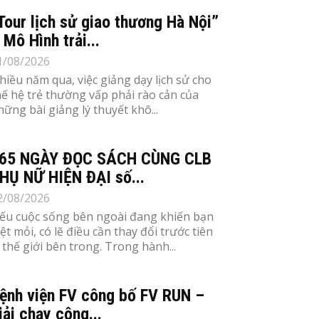
Tour lịch sử giao thương Hà Nội”
 Mô Hình trải...
1/08/2026
hiều năm qua, việc giảng dạy lịch sử cho
hế hệ trẻ thường vấp phải rào cản của
hững bài giảng lý thuyết khô...
65 NGÀY ĐỌC SÁCH CÙNG CLB
HỤ NỮ HIỆN ĐẠI số...
2/08/2026
ếu cuộc sống bên ngoài đang khiến bạn
ệt mỏi, có lẽ điều cần thay đổi trước tiên
à thế giới bên trong. Trong hành...
ệnh viện FV công bố FV RUN –
iải chạy cộng...