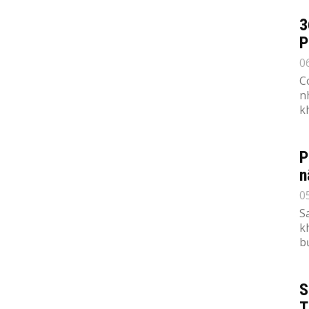
3
P
0
C
n
k
P
n
0
S
k
b
S
T