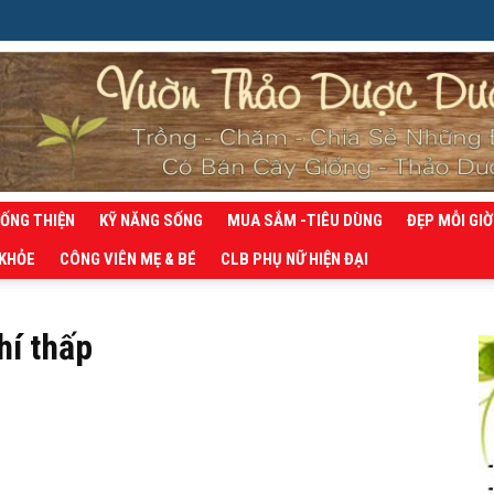
SỐNG THIỆN
KỸ NĂNG SỐNG
MUA SẮM -TIÊU DÙNG
ĐẸP MỖI GIỜ
 KHỎE
CÔNG VIÊN MẸ & BÉ
CLB PHỤ NỮ HIỆN ĐẠI
hí thấp