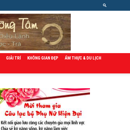
GIẢI TRÍ
KHÔNG GIAN ĐẸP
ẨM THỰC & DU LỊCH