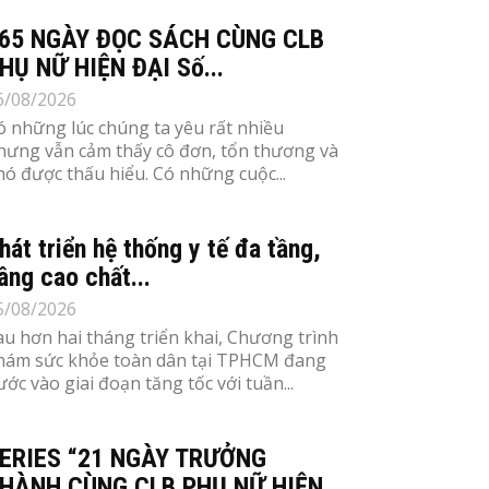
65 NGÀY ĐỌC SÁCH CÙNG CLB
HỤ NỮ HIỆN ĐẠI Số...
6/08/2026
ó những lúc chúng ta yêu rất nhiều
hưng vẫn cảm thấy cô đơn, tổn thương và
hó được thấu hiểu. Có những cuộc...
hát triển hệ thống y tế đa tầng,
âng cao chất...
5/08/2026
au hơn hai tháng triển khai, Chương trình
hám sức khỏe toàn dân tại TPHCM đang
ước vào giai đoạn tăng tốc với tuần...
ERIES “21 NGÀY TRƯỞNG
HÀNH CÙNG CLB PHỤ NỮ HIỆN