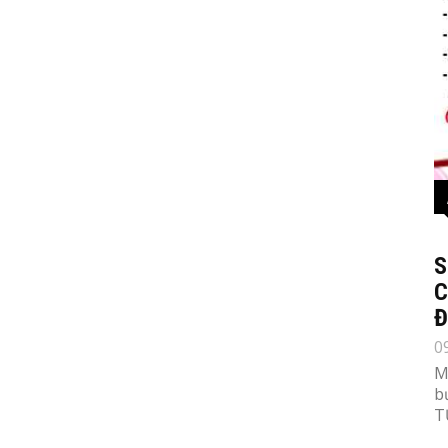
S
C
Đ
0
M
b
T