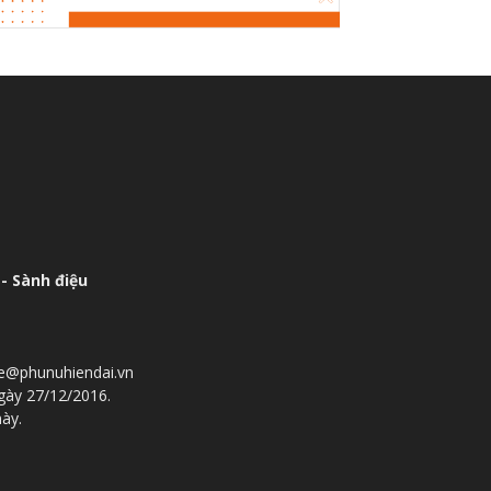
- Sành điệu
he@phunuhiendai.vn
gày 27/12/2016.
này.