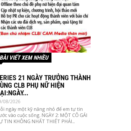
BÀI VIẾT XEM NHIỀU
ERIES 21 NGÀY TRƯỞNG THÀNH
ÙNG CLB PHỤ NỮ HIỆN
ẠI:NGÀY...
9/08/2026
ỗi ngày một kỹ năng nhỏ để em tự tin
ước vào cuộc sống. NGÀY 2: MỘT CÔ GÁI
Ự TIN KHÔNG NHẤT THIẾT PHẢI...