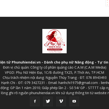
điện tử Phunuhiendai.vn - Dành cho phụ nữ Năng động - Tự tin 
Đơn vị chủ quản: Công ty cổ phần quảng cáo C.A.M (C.A.M Media)
VPGD: Phụ Nữ Hiện Đại, 1C/B đường TX25, P.Thới An, TP.HCM
Chịu trách nhiệm nội dung: Nguyễn Thùy Trang - ĐT: 076 8943493
p: Hạnh Chi - ĐT: 079 3427231 - Email: hanhchi1975@gmail.com - lien
 động: GP lần 1 năm 2010; Giấp phép lần 2 - Số 54/ GP - STTTT cấp n
 lòng ghi rõ nguồn phunuhiendai.vn khi sử dụng thông tin từ website 