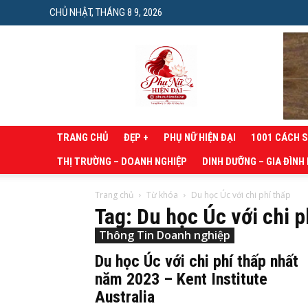
CHỦ NHẬT, THÁNG 8 9, 2026
Phụ
nữ
hiện
đại
TRANG CHỦ
ĐẸP +
PHỤ NỮ HIỆN ĐẠI
1001 CÁCH 
THỊ TRƯỜNG – DOANH NGHIỆP
DINH DƯỠNG – GIA ĐÌNH
Trang chủ
Từ khóa
Du học Úc với chi phí thấp
Tag: Du học Úc với chi p
Thông Tin Doanh nghiệp
Du học Úc với chi phí thấp nhất
năm 2023 – Kent Institute
Australia