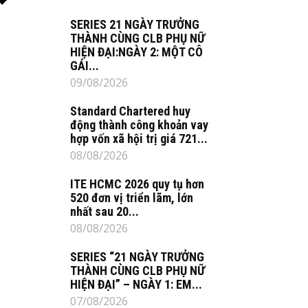
SERIES 21 NGÀY TRƯỞNG
THÀNH CÙNG CLB PHỤ NỮ
HIỆN ĐẠI:NGÀY 2: MỘT CÔ
GÁI...
09/08/2026
Standard Chartered huy
động thành công khoản vay
hợp vốn xã hội trị giá 721...
08/08/2026
ITE HCMC 2026 quy tụ hơn
520 đơn vị triển lãm, lớn
nhất sau 20...
08/08/2026
SERIES “21 NGÀY TRƯỞNG
THÀNH CÙNG CLB PHỤ NỮ
HIỆN ĐẠI” – NGÀY 1: EM...
07/08/2026