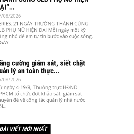
ẠI”...
7/08/2026
ERIES: 21 NGÀY TRƯỞNG THÀNH CÙNG
LB PHỤ NỮ HIỆN ĐẠI Mỗi ngày một kỹ
ăng nhỏ để em tự tin bước vào cuộc sống.
GÀY...
ăng cường giám sát, siết chặt
uản lý an toàn thực...
6/08/2026
ừ ngày 4-19/8, Thường trực HĐND
PHCM tổ chức đợt khảo sát, giám sát
huyên đề về công tác quản lý nhà nước
i...
BÀI VIẾT MỚI NHẤT