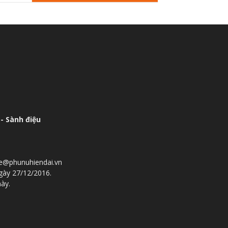
- Sành điệu
he@phunuhiendai.vn
gày 27/12/2016.
này.