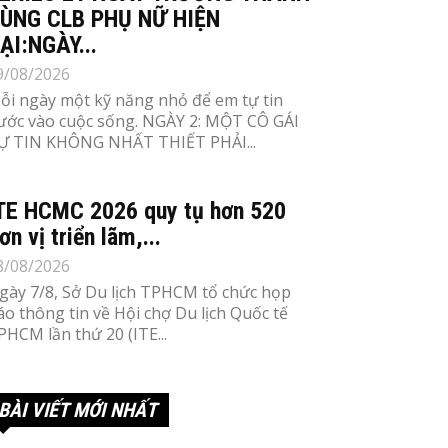
ÙNG CLB PHỤ NỮ HIỆN
ẠI:NGÀY...
9/08/2026
ỗi ngày một kỹ năng nhỏ để em tự tin
ước vào cuộc sống. NGÀY 2: MỘT CÔ GÁI
Ự TIN KHÔNG NHẤT THIẾT PHẢI...
TE HCMC 2026 quy tụ hơn 520
ơn vị triển lãm,...
8/08/2026
gày 7/8, Sở Du lịch TPHCM tổ chức họp
áo thông tin về Hội chợ Du lịch Quốc tế
PHCM lần thứ 20 (ITE...
BÀI VIẾT MỚI NHẤT