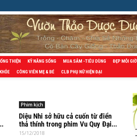
SỐNG THIỆN
KỸ NĂNG SỐNG
MUA SẮM -TIÊU DÙNG
ĐẸP MỖI GIỜ
 KHỎE
CÔNG VIÊN MẸ & BÉ
CLB PHỤ NỮ HIỆN ĐẠI
Phim kịch
Diệu Nhi sở hữu cả cuốn từ điển
..
thả thính trong phim Vu Quy Đại...
15/12/2018