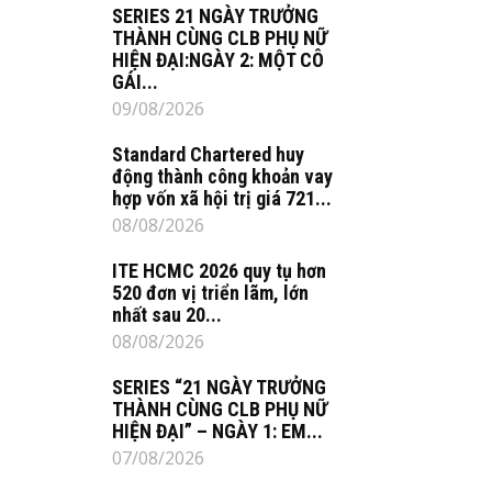
SERIES 21 NGÀY TRƯỞNG
THÀNH CÙNG CLB PHỤ NỮ
HIỆN ĐẠI:NGÀY 2: MỘT CÔ
GÁI...
09/08/2026
Standard Chartered huy
động thành công khoản vay
hợp vốn xã hội trị giá 721...
08/08/2026
ITE HCMC 2026 quy tụ hơn
520 đơn vị triển lãm, lớn
nhất sau 20...
08/08/2026
SERIES “21 NGÀY TRƯỞNG
THÀNH CÙNG CLB PHỤ NỮ
HIỆN ĐẠI” – NGÀY 1: EM...
07/08/2026