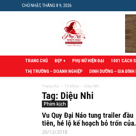
CHỦ NHẬT, THÁNG 8 9, 2026
Phụ
nữ
hiện
đại
TRANG CHỦ
ĐẸP +
PHỤ NỮ HIỆN ĐẠI
1001 CÁCH 
THỊ TRƯỜNG – DOANH NGHIỆP
DINH DƯỠNG – GIA ĐÌNH
Trang chủ
Từ khóa
Diệu Nhi
Tag: Diệu Nhi
Phim kịch
Vu Quy Đại Náo tung trailer đầu
tiên, hé lộ kế hoạch bỏ trốn của.
20/12/2018