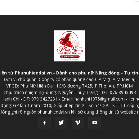
điện tử Phunuhiendai.vn - Dành cho phụ nữ Năng động - Tự tin 
Đơn vị chủ quản: Công ty cổ phần quảng cáo C.A.M (C.A.M Media)
VPGD: Phụ Nữ Hiện Đại, 1C/B đường TX25, P.Thới An, TP.HCM
Chịu trách nhiệm nội dung: Nguyễn Thùy Trang - ĐT: 076 8943493
p: Hạnh Chi - ĐT: 079 3427231 - Email: hanhchi1975@gmail.com - lien
 động: GP lần 1 năm 2010; Giấp phép lần 2 - Số 54/ GP - STTTT cấp n
 lòng ghi rõ nguồn phunuhiendai.vn khi sử dụng thông tin từ website 