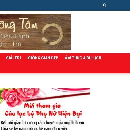
GIẢI TRÍ
KHÔNG GIAN ĐẸP
ẨM THỰC & DU LỊCH