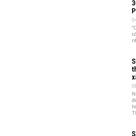
3
P
0
“
c
n
S
t
x
0
N
đ
h
T
S