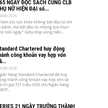
65 NGÀY ĐỌC SÁCH CÙNG CLB
HỤ NỮ HIỆN ĐẠI số...
4/08/2026
Chăm sóc sức khỏe không bắt đầu từ khi
ó bệnh, mà bắt đầu từ những lựa chọn
hỏ mỗi ngày.” Giữa nhịp sống hiện...
tandard Chartered huy động
hành công khoản vay hợp vốn
ã...
8/08/2026
gân hàng Standard Chartered đã huy
ộng thành công khoản vay hợp vốn xã
ội trị giá 721 triệu USD cho Ngân hàng
MCP...
ERIES 21 NGÀY TRƯỞNG THÀNH