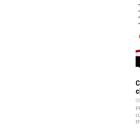
C
c
0
P
c
th