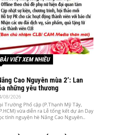
BÀI VIẾT XEM NHIỀU
Nắng Cao Nguyên mùa 2’: Lan
ỏa những yêu thương
4/08/2026
ại Trường Phổ cập (P.Thạnh Mỹ Tây,
P.HCM) vừa diễn ra Lễ tổng kết dự án Dạy
ọc tình nguyện hè Nắng Cao Nguyên...