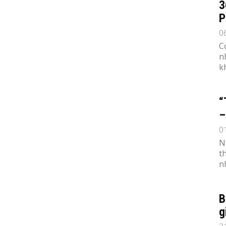
3
P
0
C
n
k
“
–
0
N
t
n
B
g