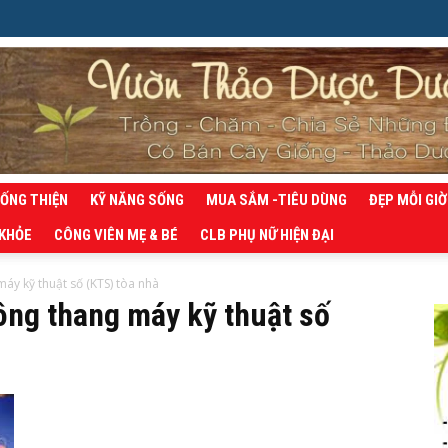
SỐNG THIỆN
KỸ NĂNG SỐNG
MUA SẮM -TIÊU DÙNG
ĐẸP MỖI GIỜ
 KHỎE
CÔNG VIÊN MẸ & BÉ
CLB PHỤ NỮ HIỆN ĐẠI
áy kỹ thuật số (KTS) tòa nhà
ông thang máy kỹ thuật số