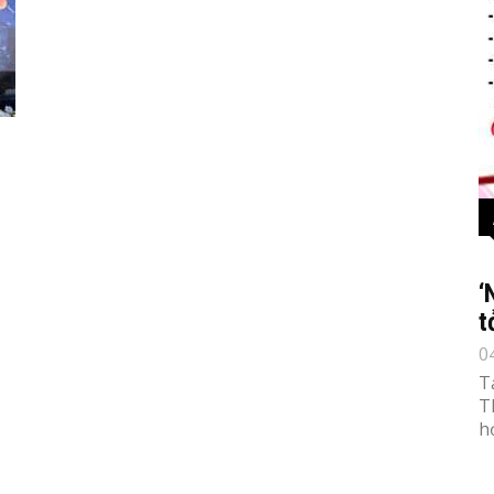
‘
t
0
T
T
h