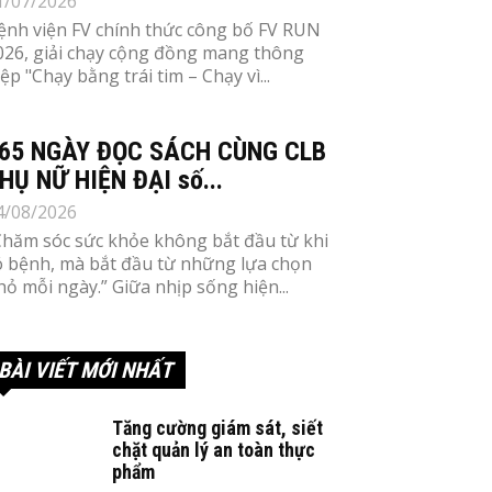
1/07/2026
ệnh viện FV chính thức công bố FV RUN
026, giải chạy cộng đồng mang thông
iệp "Chạy bằng trái tim – Chạy vì...
65 NGÀY ĐỌC SÁCH CÙNG CLB
HỤ NỮ HIỆN ĐẠI số...
4/08/2026
Chăm sóc sức khỏe không bắt đầu từ khi
ó bệnh, mà bắt đầu từ những lựa chọn
hỏ mỗi ngày.” Giữa nhịp sống hiện...
BÀI VIẾT MỚI NHẤT
Tăng cường giám sát, siết
chặt quản lý an toàn thực
phẩm