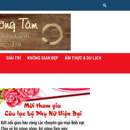
GIẢI TRÍ
KHÔNG GIAN ĐẸP
ẨM THỰC & DU LỊCH