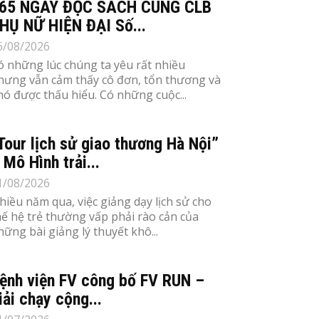
65 NGÀY ĐỌC SÁCH CÙNG CLB
HỤ NỮ HIỆN ĐẠI Số...
6/08/2026
ó những lúc chúng ta yêu rất nhiều
hưng vẫn cảm thấy cô đơn, tổn thương và
hó được thấu hiểu. Có những cuộc...
Tour lịch sử giao thương Hà Nội”
 Mô Hình trải...
1/08/2026
hiều năm qua, việc giảng dạy lịch sử cho
hế hệ trẻ thường vấp phải rào cản của
hững bài giảng lý thuyết khô...
ệnh viện FV công bố FV RUN –
iải chạy cộng...