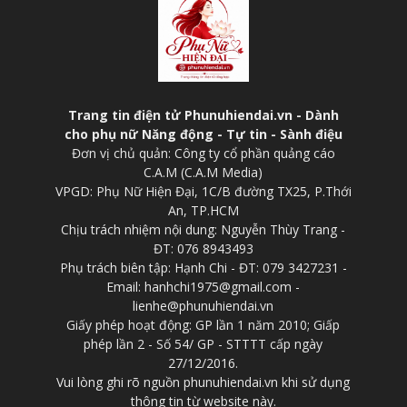
Trang tin điện tử Phunuhiendai.vn - Dành
cho phụ nữ Năng động - Tự tin - Sành điệu
Đơn vị chủ quản: Công ty cổ phần quảng cáo
C.A.M (C.A.M Media)
VPGD: Phụ Nữ Hiện Đại, 1C/B đường TX25, P.Thới
An, TP.HCM
Chịu trách nhiệm nội dung: Nguyễn Thùy Trang -
ĐT: 076 8943493
Phụ trách biên tập: Hạnh Chi - ĐT: 079 3427231 -
Email: hanhchi1975@gmail.com -
lienhe@phunuhiendai.vn
Giấy phép hoạt động: GP lần 1 năm 2010; Giấp
phép lần 2 - Số 54/ GP - STTTT cấp ngày
27/12/2016.
Vui lòng ghi rõ nguồn phunuhiendai.vn khi sử dụng
thông tin từ website này.