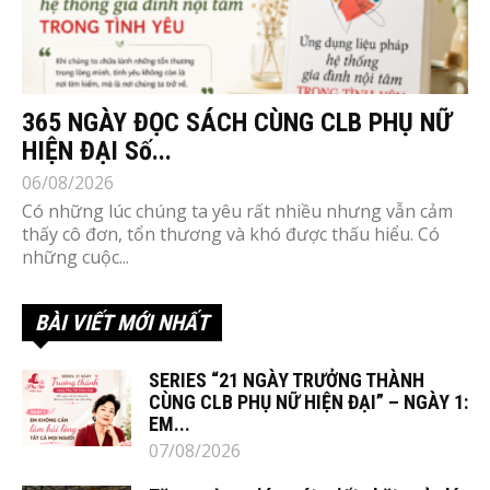
365 NGÀY ĐỌC SÁCH CÙNG CLB PHỤ NỮ
HIỆN ĐẠI Số...
06/08/2026
Có những lúc chúng ta yêu rất nhiều nhưng vẫn cảm
thấy cô đơn, tổn thương và khó được thấu hiểu. Có
những cuộc...
BÀI VIẾT MỚI NHẤT
SERIES “21 NGÀY TRƯỞNG THÀNH
CÙNG CLB PHỤ NỮ HIỆN ĐẠI” – NGÀY 1:
EM...
07/08/2026