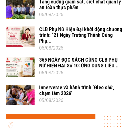
Tăng cường giám sát, siết chặt quản lý
an toàn thực phẩm
06/08/2026
CLB Phụ Nữ Hiện Đại khởi động chương
trình: “21 Ngày Trưởng Thành Cùng
Phụ...
06/08/2026
365 NGÀY ĐỌC SÁCH CÙNG CLB PHỤ
NỮ HIỆN ĐẠI Số 10: ỨNG DỤNG LIỆU...
06/08/2026
Innerverse và hành trình ‘Gieo chữ,
chạm tâm 2026’
05/08/2026