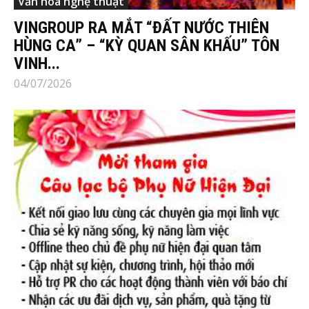
Văn hóa nghệ thuật
VINGROUP RA MẮT “ĐẤT NƯỚC THIÊN
HÙNG CA” – “KỲ QUAN SÂN KHẤU” TÔN
VINH...
04/07/2026