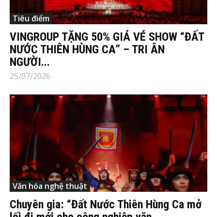
Tiêu điểm
VINGROUP TẶNG 50% GIÁ VÉ SHOW “ĐẤT
NƯỚC THIÊN HÙNG CA” – TRI ÂN
NGƯỜI...
25/07/2026
Văn hóa nghệ thuật
Chuyên gia: “Đất Nước Thiên Hùng Ca mở