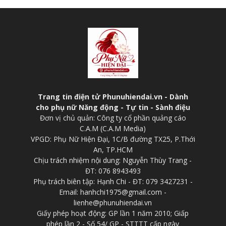
Trang tin điện tử Phunuhiendai.vn - Dành
cho phụ nữ Năng động - Tự tin - Sành điệu
Đơn vị chủ quản: Công ty cổ phần quảng cáo
C.A.M (C.A.M Media)
VPGD: Phụ Nữ Hiện Đại, 1C/B đường TX25, P.Thới
An, TP.HCM
Chịu trách nhiệm nội dung: Nguyễn Thùy Trang -
ĐT: 076 8943493
Phụ trách biên tập: Hạnh Chi - ĐT: 079 3427231 -
Email: hanhchi1975@gmail.com -
lienhe@phunuhiendai.vn
Giấy phép hoạt động: GP lần 1 năm 2010; Giấp
phép lần 2 - Số 54/ GP - STTTT cấp ngày