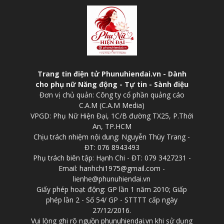
Trang tin điện tử Phunuhiendai.vn - Dành
cho phụ nữ Năng động - Tự tin - Sành điệu
Đơn vị chủ quản: Công ty cổ phần quảng cáo
C.A.M (C.A.M Media)
VPGD: Phụ Nữ Hiện Đại, 1C/B đường TX25, P.Thới
An, TP.HCM
Chịu trách nhiệm nội dung: Nguyễn Thùy Trang -
ĐT: 076 8943493
Phụ trách biên tập: Hạnh Chi - ĐT: 079 3427231 -
Email: hanhchi1975@gmail.com -
lienhe@phunuhiendai.vn
Giấy phép hoạt động: GP lần 1 năm 2010; Giấp
phép lần 2 - Số 54/ GP - STTTT cấp ngày
27/12/2016.
Vui lòng ghi rõ nguồn phunuhiendai.vn khi sử dụng