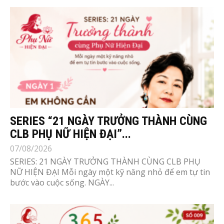
SERIES “21 NGÀY TRƯỞNG THÀNH CÙNG
CLB PHỤ NỮ HIỆN ĐẠI”...
07/08/2026
SERIES: 21 NGÀY TRƯỞNG THÀNH CÙNG CLB PHỤ
NỮ HIỆN ĐẠI Mỗi ngày một kỹ năng nhỏ để em tự tin
bước vào cuộc sống. NGÀY...