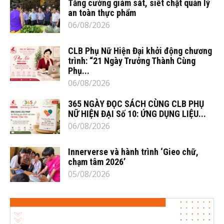
Tăng cường giám sát, siết chặt quản lý
an toàn thực phẩm
06/08/2026
CLB Phụ Nữ Hiện Đại khởi động chương
trình: “21 Ngày Trưởng Thành Cùng
Phụ...
06/08/2026
365 NGÀY ĐỌC SÁCH CÙNG CLB PHỤ
NỮ HIỆN ĐẠI Số 10: ỨNG DỤNG LIỆU...
06/08/2026
Innerverse và hành trình ‘Gieo chữ,
chạm tâm 2026’
05/08/2026