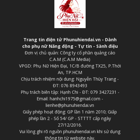
Trang tin điện tử Phunuhiendai.vn - Dành
cho phụ nữ Năng động - Tự tin - Sành điệu
Đơn vị chủ quản: Công ty cổ phần quảng cáo
C.A.M (C.A.M Media)
VPGD: Phụ Nữ Hiện Đại, 1C/B đường TX25, P.Thới
An, TP.HCM
Chịu trách nhiệm nội dung: Nguyễn Thùy Trang -
ĐT: 076 8943493
Phụ trách biên tập: Hạnh Chi - ĐT: 079 3427231 -
Email: hanhchi1975@gmail.com -
lienhe@phunuhiendai.vn
Giấy phép hoạt động: GP lần 1 năm 2010; Giấp
phép lần 2 - Số 54/ GP - STTTT cấp ngày
27/12/2016.
Vui lòng ghi rõ nguồn phunuhiendai.vn khi sử dụng
thông tin từ website này.