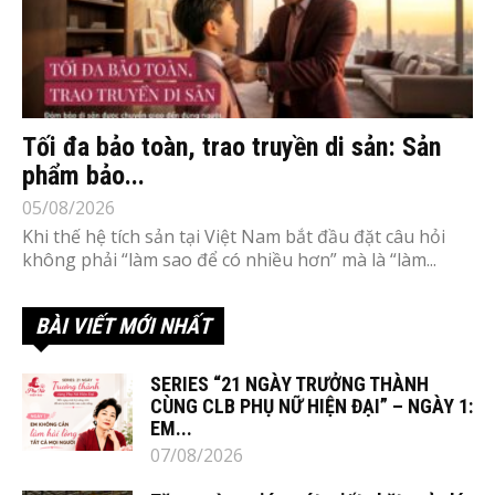
Tối đa bảo toàn, trao truyền di sản: Sản
phẩm bảo...
05/08/2026
Khi thế hệ tích sản tại Việt Nam bắt đầu đặt câu hỏi
không phải “làm sao để có nhiều hơn” mà là “làm...
BÀI VIẾT MỚI NHẤT
SERIES “21 NGÀY TRƯỞNG THÀNH
CÙNG CLB PHỤ NỮ HIỆN ĐẠI” – NGÀY 1:
EM...
07/08/2026