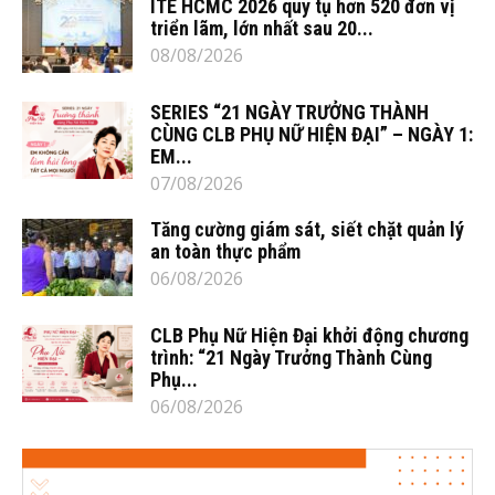
ITE HCMC 2026 quy tụ hơn 520 đơn vị
triển lãm, lớn nhất sau 20...
08/08/2026
SERIES “21 NGÀY TRƯỞNG THÀNH
CÙNG CLB PHỤ NỮ HIỆN ĐẠI” – NGÀY 1:
EM...
07/08/2026
Tăng cường giám sát, siết chặt quản lý
an toàn thực phẩm
06/08/2026
CLB Phụ Nữ Hiện Đại khởi động chương
trình: “21 Ngày Trưởng Thành Cùng
Phụ...
06/08/2026