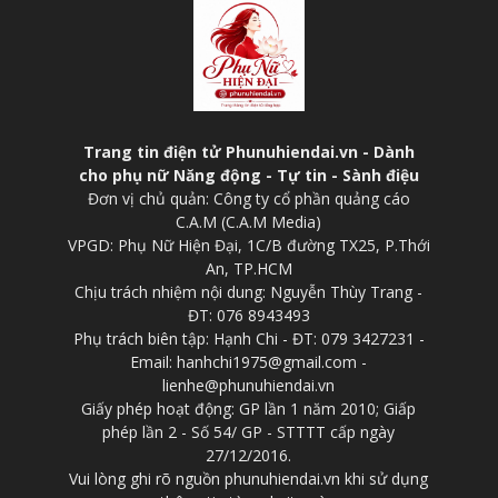
Trang tin điện tử Phunuhiendai.vn - Dành
cho phụ nữ Năng động - Tự tin - Sành điệu
Đơn vị chủ quản: Công ty cổ phần quảng cáo
C.A.M (C.A.M Media)
VPGD: Phụ Nữ Hiện Đại, 1C/B đường TX25, P.Thới
An, TP.HCM
Chịu trách nhiệm nội dung: Nguyễn Thùy Trang -
ĐT: 076 8943493
Phụ trách biên tập: Hạnh Chi - ĐT: 079 3427231 -
Email: hanhchi1975@gmail.com -
lienhe@phunuhiendai.vn
Giấy phép hoạt động: GP lần 1 năm 2010; Giấp
phép lần 2 - Số 54/ GP - STTTT cấp ngày
27/12/2016.
Vui lòng ghi rõ nguồn phunuhiendai.vn khi sử dụng