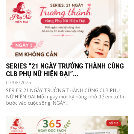
SERIES “21 NGÀY TRƯỞNG THÀNH CÙNG
CLB PHỤ NỮ HIỆN ĐẠI”...
07/08/2026
SERIES: 21 NGÀY TRƯỞNG THÀNH CÙNG CLB PHỤ
NỮ HIỆN ĐẠI Mỗi ngày một kỹ năng nhỏ để em tự tin
bước vào cuộc sống. NGÀY...