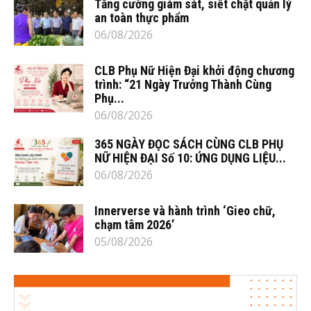
Tăng cường giám sát, siết chặt quản lý
an toàn thực phẩm
06/08/2026
CLB Phụ Nữ Hiện Đại khởi động chương
trình: “21 Ngày Trưởng Thành Cùng
Phụ...
06/08/2026
365 NGÀY ĐỌC SÁCH CÙNG CLB PHỤ
NỮ HIỆN ĐẠI Số 10: ỨNG DỤNG LIỆU...
06/08/2026
Innerverse và hành trình ‘Gieo chữ,
chạm tâm 2026’
05/08/2026