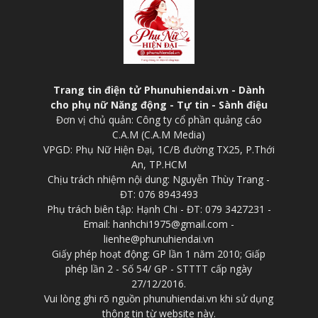
Trang tin điện tử Phunuhiendai.vn - Dành
cho phụ nữ Năng động - Tự tin - Sành điệu
Đơn vị chủ quản: Công ty cổ phần quảng cáo
C.A.M (C.A.M Media)
VPGD: Phụ Nữ Hiện Đại, 1C/B đường TX25, P.Thới
An, TP.HCM
Chịu trách nhiệm nội dung: Nguyễn Thùy Trang -
ĐT: 076 8943493
Phụ trách biên tập: Hạnh Chi - ĐT: 079 3427231 -
Email: hanhchi1975@gmail.com -
lienhe@phunuhiendai.vn
Giấy phép hoạt động: GP lần 1 năm 2010; Giấp
phép lần 2 - Số 54/ GP - STTTT cấp ngày
27/12/2016.
Vui lòng ghi rõ nguồn phunuhiendai.vn khi sử dụng
thông tin từ website này.