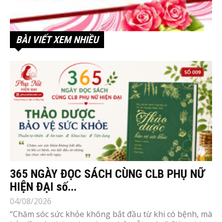
BÀI VIẾT XEM NHIỀU
365 NGÀY ĐỌC SÁCH CÙNG CLB PHỤ NỮ
HIỆN ĐẠI số...
04/08/2026
“Chăm sóc sức khỏe không bắt đầu từ khi có bệnh, mà