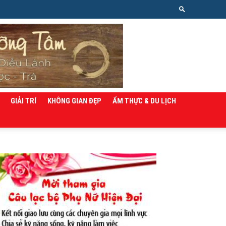
GIẢI TRÍ
KHÔNG GIAN ĐẸP
ẨM THỰC & DU LỊCH