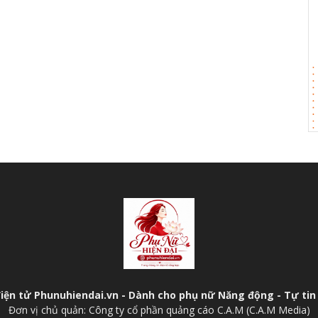
điện tử Phunuhiendai.vn - Dành cho phụ nữ Năng động - Tự tin 
Đơn vị chủ quản: Công ty cổ phần quảng cáo C.A.M (C.A.M Media)