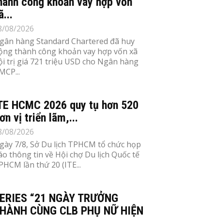
hành công khoản vay hợp vốn
ã...
8/08/2026
gân hàng Standard Chartered đã huy
ộng thành công khoản vay hợp vốn xã
ội trị giá 721 triệu USD cho Ngân hàng
MCP...
TE HCMC 2026 quy tụ hơn 520
ơn vị triển lãm,...
8/08/2026
gày 7/8, Sở Du lịch TPHCM tổ chức họp
áo thông tin về Hội chợ Du lịch Quốc tế
PHCM lần thứ 20 (ITE...
ERIES “21 NGÀY TRƯỞNG
HÀNH CÙNG CLB PHỤ NỮ HIỆN