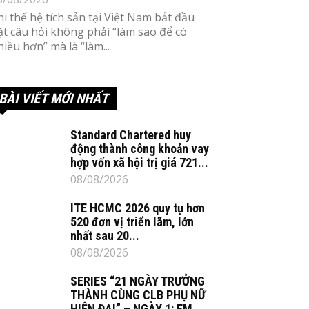
hi thế hệ tích sản tại Việt Nam bắt đầu
ặt câu hỏi không phải “làm sao để có
hiều hơn” mà là “làm...
BÀI VIẾT MỚI NHẤT
Standard Chartered huy
động thành công khoản vay
hợp vốn xã hội trị giá 721...
08/08/2026
ITE HCMC 2026 quy tụ hơn
520 đơn vị triển lãm, lớn
nhất sau 20...
08/08/2026
SERIES “21 NGÀY TRƯỞNG
THÀNH CÙNG CLB PHỤ NỮ
HIỆN ĐẠI” – NGÀY 1: EM...