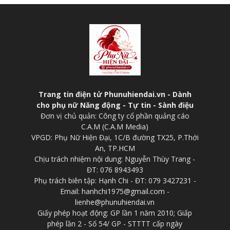
Trang tin điện tử Phunuhiendai.vn - Dành
cho phụ nữ Năng động - Tự tin - Sành điệu
Đơn vị chủ quản: Công ty cổ phần quảng cáo
C.A.M (C.A.M Media)
VPGD: Phụ Nữ Hiện Đại, 1C/B đường TX25, P.Thới
An, TP.HCM
Chịu trách nhiệm nội dung: Nguyễn Thùy Trang -
ĐT: 076 8943493
Phụ trách biên tập: Hạnh Chi - ĐT: 079 3427231 -
Email: hanhchi1975@gmail.com -
lienhe@phunuhiendai.vn
Giấy phép hoạt động: GP lần 1 năm 2010; Giấp
phép lần 2 - Số 54/ GP - STTTT cấp ngày