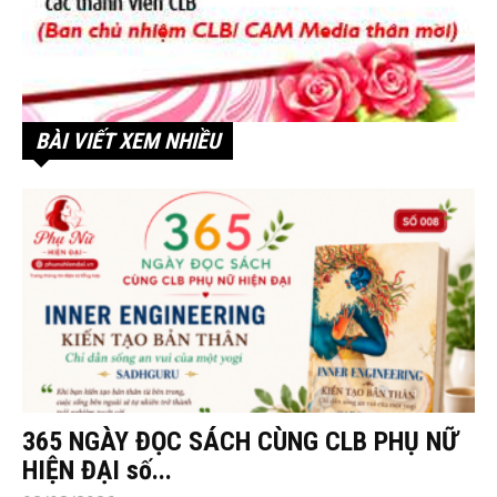
BÀI VIẾT XEM NHIỀU
365 NGÀY ĐỌC SÁCH CÙNG CLB PHỤ NỮ
HIỆN ĐẠI số...