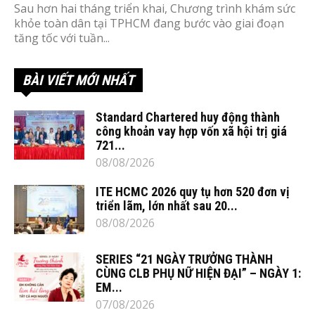
Sau hơn hai tháng triển khai, Chương trình khám sức
khỏe toàn dân tại TPHCM đang bước vào giai đoạn
tăng tốc với tuần...
BÀI VIẾT MỚI NHẤT
Standard Chartered huy động thành
công khoản vay hợp vốn xã hội trị giá
721...
08/08/2026
ITE HCMC 2026 quy tụ hơn 520 đơn vị
triển lãm, lớn nhất sau 20...
08/08/2026
SERIES “21 NGÀY TRƯỞNG THÀNH
CÙNG CLB PHỤ NỮ HIỆN ĐẠI” – NGÀY 1:
EM...
07/08/2026