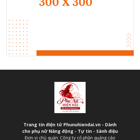
Trang tin điện tử Phunuhiendai.vn - Dành
cho phụ nữ Năng động - Tự tin - Sành điệu
Đơn vị chủ quản: Công ty cổ phần quảng cáo