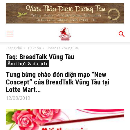
Trang chủ
Từ khóa
BreadTalk Vũng Tàu
Tag: BreadTalk Vũng Tàu
Ẩm thực & du lịch
Tưng bừng chào đón diện mạo “New
Concept” của BreadTalk Vũng Tàu tại
Lotte Mart...
12/08/2019