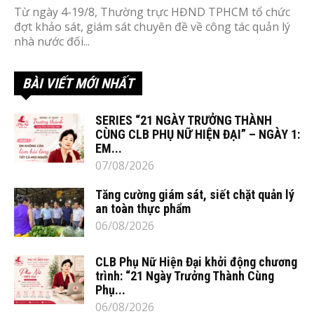
Từ ngày 4-19/8, Thường trực HĐND TPHCM tổ chức
đợt khảo sát, giám sát chuyên đề về công tác quản lý
nhà nước đối...
BÀI VIẾT MỚI NHẤT
SERIES “21 NGÀY TRƯỞNG THÀNH
CÙNG CLB PHỤ NỮ HIỆN ĐẠI” – NGÀY 1:
EM...
07/08/2026
Tăng cường giám sát, siết chặt quản lý
an toàn thực phẩm
06/08/2026
CLB Phụ Nữ Hiện Đại khởi động chương
trình: “21 Ngày Trưởng Thành Cùng
Phụ...
06/08/2026