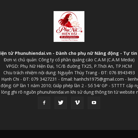
điện tử Phunuhiendai.vn - Dành cho phụ nữ Năng động - Tự tin 
Đơn vị chủ quản: Công ty cổ phần quảng cáo C.A.M (C.A.M Media)
VPGD: Phụ Nữ Hiện Đại, 1C/B đường TX25, P.Thới An, TP.HCM
Chịu trách nhiệm nội dung: Nguyễn Thùy Trang - ĐT: 076 8943493
p: Hạnh Chi - ĐT: 079 3427231 - Email: hanhchi1975@gmail.com - lien
 động: GP lần 1 năm 2010; Giấp phép lần 2 - Số 54/ GP - STTTT cấp n
 lòng ghi rõ nguồn phunuhiendai.vn khi sử dụng thông tin từ website 