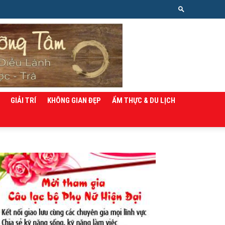
GIẢI TRÍ
KHÔNG GIAN ĐẸP
ẨM THỰC & DU LỊCH