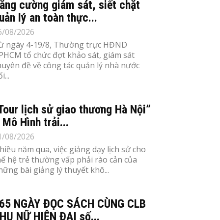
ăng cường giám sát, siết chặt
uản lý an toàn thực...
6/08/2026
ừ ngày 4-19/8, Thường trực HĐND
PHCM tổ chức đợt khảo sát, giám sát
huyên đề về công tác quản lý nhà nước
i...
Tour lịch sử giao thương Hà Nội”
 Mô Hình trải...
1/08/2026
hiều năm qua, việc giảng dạy lịch sử cho
hế hệ trẻ thường vấp phải rào cản của
hững bài giảng lý thuyết khô...
65 NGÀY ĐỌC SÁCH CÙNG CLB
HỤ NỮ HIỆN ĐẠI số...