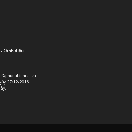
- Sành điệu
he@phunuhiendai.vn
gày 27/12/2016.
này.