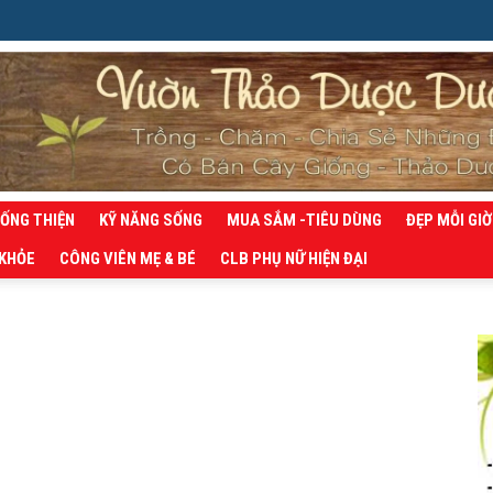
SỐNG THIỆN
KỸ NĂNG SỐNG
MUA SẮM -TIÊU DÙNG
ĐẸP MỖI GIỜ
 KHỎE
CÔNG VIÊN MẸ & BÉ
CLB PHỤ NỮ HIỆN ĐẠI