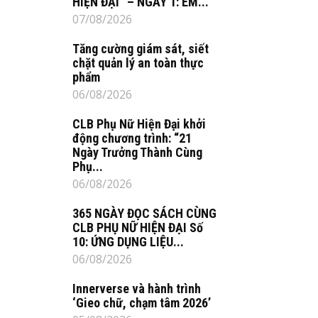
HIỆN ĐẠI” – NGÀY 1: EM...
07/08/2026
Tăng cường giám sát, siết
chặt quản lý an toàn thực
phẩm
06/08/2026
CLB Phụ Nữ Hiện Đại khởi
động chương trình: “21
Ngày Trưởng Thành Cùng
Phụ...
06/08/2026
365 NGÀY ĐỌC SÁCH CÙNG
CLB PHỤ NỮ HIỆN ĐẠI Số
10: ỨNG DỤNG LIỆU...
06/08/2026
Innerverse và hành trình
‘Gieo chữ, chạm tâm 2026’