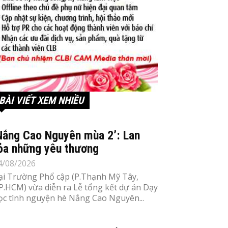
BÀI VIẾT XEM NHIỀU
Nắng Cao Nguyên mùa 2’: Lan
ỏa những yêu thương
4/08/2026
ại Trường Phổ cập (P.Thạnh Mỹ Tây,
P.HCM) vừa diễn ra Lễ tổng kết dự án Dạy
ọc tình nguyện hè Nắng Cao Nguyên...