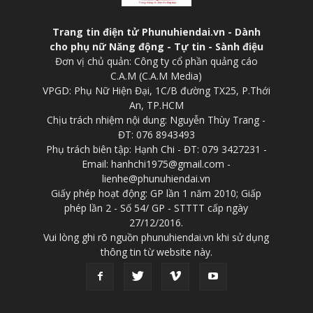
Trang tin điện tử Phunuhiendai.vn - Dành
cho phụ nữ Năng động - Tự tin - Sành điệu
Đơn vị chủ quản: Công ty cổ phần quảng cáo
C.A.M (C.A.M Media)
VPGD: Phụ Nữ Hiện Đại, 1C/B đường TX25, P.Thới
An, TP.HCM
Chịu trách nhiệm nội dung: Nguyễn Thùy Trang -
ĐT: 076 8943493
Phụ trách biên tập: Hạnh Chi - ĐT: 079 3427231 -
Email: hanhchi1975@gmail.com -
lienhe@phunuhiendai.vn
Giấy phép hoạt động: GP lần 1 năm 2010; Giấp
phép lần 2 - Số 54/ GP - STTTT cấp ngày
27/12/2016.
Vui lòng ghi rõ nguồn phunuhiendai.vn khi sử dụng
thông tin từ website này.