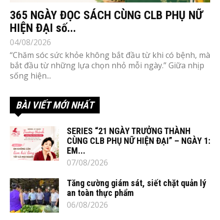
365 NGÀY ĐỌC SÁCH CÙNG CLB PHỤ NỮ
HIỆN ĐẠI số...
04/08/2026
“Chăm sóc sức khỏe không bắt đầu từ khi có bệnh, mà
bắt đầu từ những lựa chọn nhỏ mỗi ngày.” Giữa nhịp
sống hiện...
BÀI VIẾT MỚI NHẤT
SERIES “21 NGÀY TRƯỞNG THÀNH
CÙNG CLB PHỤ NỮ HIỆN ĐẠI” – NGÀY 1:
EM...
07/08/2026
Tăng cường giám sát, siết chặt quản lý
an toàn thực phẩm
06/08/2026