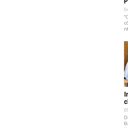
P
0
“
c
n
I
c
0
D
Đ