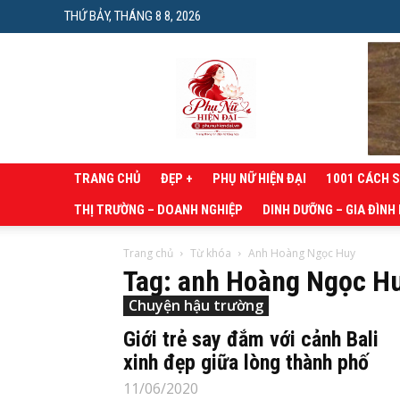
THỨ BẢY, THÁNG 8 8, 2026
Phụ
nữ
hiện
đại
TRANG CHỦ
ĐẸP +
PHỤ NỮ HIỆN ĐẠI
1001 CÁCH 
THỊ TRƯỜNG – DOANH NGHIỆP
DINH DƯỠNG – GIA ĐÌNH
Trang chủ
Từ khóa
Anh Hoàng Ngọc Huy
Tag: anh Hoàng Ngọc H
Chuyện hậu trường
Giới trẻ say đắm với cảnh Bali
xinh đẹp giữa lòng thành phố
11/06/2020