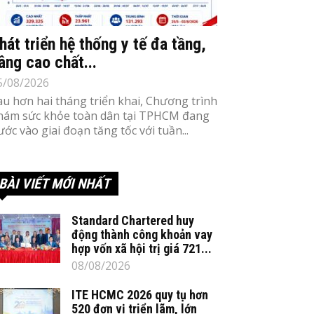
hát triển hệ thống y tế đa tầng,
âng cao chất...
5/08/2026
au hơn hai tháng triển khai, Chương trình
hám sức khỏe toàn dân tại TPHCM đang
ước vào giai đoạn tăng tốc với tuần...
BÀI VIẾT MỚI NHẤT
Standard Chartered huy
động thành công khoản vay
hợp vốn xã hội trị giá 721...
08/08/2026
ITE HCMC 2026 quy tụ hơn
520 đơn vị triển lãm, lớn