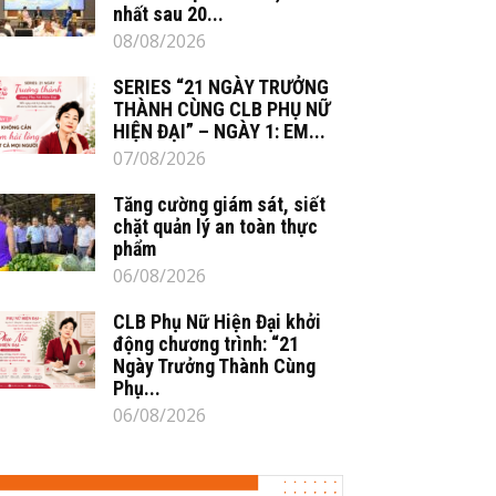
nhất sau 20...
08/08/2026
SERIES “21 NGÀY TRƯỞNG
THÀNH CÙNG CLB PHỤ NỮ
HIỆN ĐẠI” – NGÀY 1: EM...
07/08/2026
Tăng cường giám sát, siết
chặt quản lý an toàn thực
phẩm
06/08/2026
CLB Phụ Nữ Hiện Đại khởi
động chương trình: “21
Ngày Trưởng Thành Cùng
Phụ...
06/08/2026