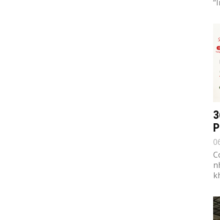
“
3
P
0
C
n
k