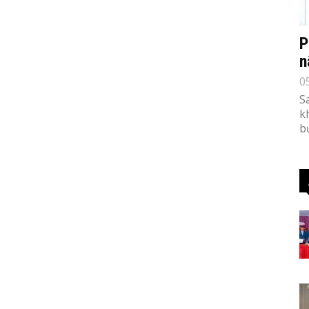
P
n
0
S
k
b