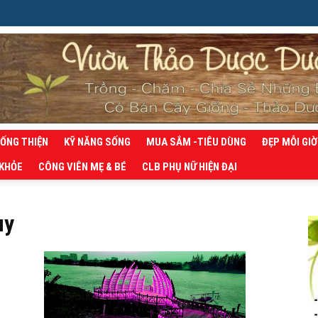
SỐNG THIỆN
KỸ NĂNG SỐNG
MUA SẮM -TIÊU DÙNG
ĐẸP MỖI GIỜ
 KHỎE
CÔNG VIÊN MẸ & BÉ
CLB PHỤ NỮ HIỆN ĐẠI
uy