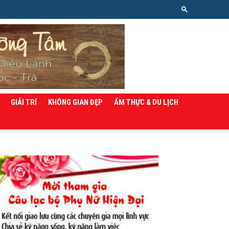
GIẢI TRÍ
KHÔNG GIAN ĐẸP
ẨM THỰC & DU LỊCH