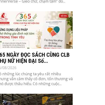
InnerVerse – Gieo chữ, chạm tâm” do...
65 NGÀY ĐỌC SÁCH CÙNG CLB
HỤ NỮ HIỆN ĐẠI Số...
6/08/2026
ó những lúc chúng ta yêu rất nhiều
hưng vẫn cảm thấy cô đơn, tổn thương và
hó được thấu hiểu. Có những cuộc...