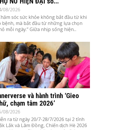
HỤ NỮ HIỆN ĐẠI số...
4/08/2026
Chăm sóc sức khỏe không bắt đầu từ khi
ó bệnh, mà bắt đầu từ những lựa chọn
hỏ mỗi ngày.” Giữa nhịp sống hiện...
nnerverse và hành trình ‘Gieo
hữ, chạm tâm 2026’
5/08/2026
iễn ra từ ngày 20/7-28/7/2026 tại 2 tỉnh
ắk Lắk và Lâm Đồng, Chiến dịch Hè 2026