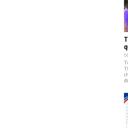
T
q
0
T
T
c
đố