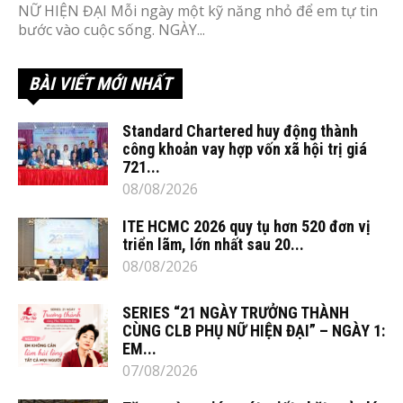
NỮ HIỆN ĐẠI Mỗi ngày một kỹ năng nhỏ để em tự tin
bước vào cuộc sống. NGÀY...
BÀI VIẾT MỚI NHẤT
Standard Chartered huy động thành
công khoản vay hợp vốn xã hội trị giá
721...
08/08/2026
ITE HCMC 2026 quy tụ hơn 520 đơn vị
triển lãm, lớn nhất sau 20...
08/08/2026
SERIES “21 NGÀY TRƯỞNG THÀNH
CÙNG CLB PHỤ NỮ HIỆN ĐẠI” – NGÀY 1:
EM...
07/08/2026