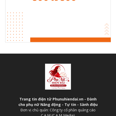
Trang tin điện tử Phunuhiendai.vn - Dành
cho phụ nữ Năng động - Tự tin - Sành điệu
Đơn vị chủ quản: Công ty cổ phần quảng cáo
C.A.M (C.A.M Media)