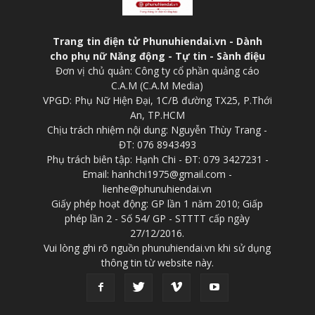
Trang tin điện tử Phunuhiendai.vn - Dành
cho phụ nữ Năng động - Tự tin - Sành điệu
Đơn vị chủ quản: Công ty cổ phần quảng cáo
C.A.M (C.A.M Media)
VPGD: Phụ Nữ Hiện Đại, 1C/B đường TX25, P.Thới
An, TP.HCM
Chịu trách nhiệm nội dung: Nguyễn Thùy Trang -
ĐT: 076 8943493
Phụ trách biên tập: Hạnh Chi - ĐT: 079 3427231 -
Email: hanhchi1975@gmail.com -
lienhe@phunuhiendai.vn
Giấy phép hoạt động: GP lần 1 năm 2010; Giấp
phép lần 2 - Số 54/ GP - STTTT cấp ngày
27/12/2016.
Vui lòng ghi rõ nguồn phunuhiendai.vn khi sử dụng
thông tin từ website này.