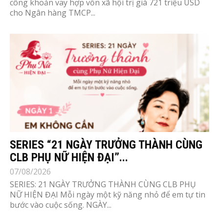
công khoản vay hợp vốn xã hội trị giá 721 triệu USD
cho Ngân hàng TMCP...
SERIES “21 NGÀY TRƯỞNG THÀNH CÙNG
CLB PHỤ NỮ HIỆN ĐẠI”...
07/08/2026
SERIES: 21 NGÀY TRƯỞNG THÀNH CÙNG CLB PHỤ
NỮ HIỆN ĐẠI Mỗi ngày một kỹ năng nhỏ để em tự tin
bước vào cuộc sống. NGÀY...