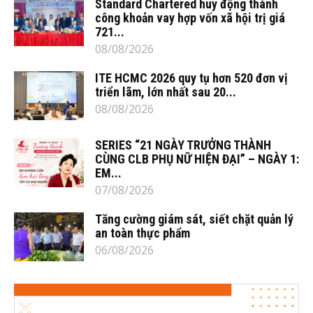
Standard Chartered huy động thành
công khoản vay hợp vốn xã hội trị giá
721...
08/08/2026
ITE HCMC 2026 quy tụ hơn 520 đơn vị
triển lãm, lớn nhất sau 20...
08/08/2026
SERIES “21 NGÀY TRƯỞNG THÀNH
CÙNG CLB PHỤ NỮ HIỆN ĐẠI” – NGÀY 1:
EM...
07/08/2026
Tăng cường giám sát, siết chặt quản lý
an toàn thực phẩm
06/08/2026