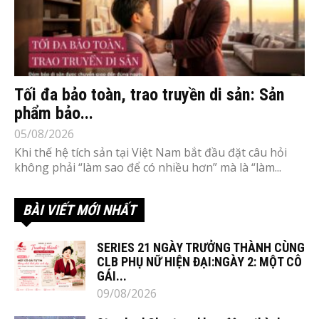
Tối đa bảo toàn, trao truyền di sản: Sản
phẩm bảo...
05/08/2026
Khi thế hệ tích sản tại Việt Nam bắt đầu đặt câu hỏi
không phải “làm sao để có nhiều hơn” mà là “làm...
BÀI VIẾT MỚI NHẤT
SERIES 21 NGÀY TRƯỞNG THÀNH CÙNG
CLB PHỤ NỮ HIỆN ĐẠI:NGÀY 2: MỘT CÔ
GÁI...
09/08/2026