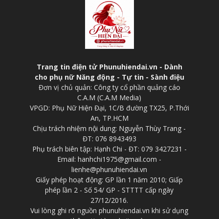
Trang tin điện tử Phunuhiendai.vn - Dành
cho phụ nữ Năng động - Tự tin - Sành điệu
Đơn vị chủ quản: Công ty cổ phần quảng cáo
C.A.M (C.A.M Media)
VPGD: Phụ Nữ Hiện Đại, 1C/B đường TX25, P.Thới
An, TP.HCM
Chịu trách nhiệm nội dung: Nguyễn Thùy Trang -
ĐT: 076 8943493
Phụ trách biên tập: Hạnh Chi - ĐT: 079 3427231 -
Email: hanhchi1975@gmail.com -
lienhe@phunuhiendai.vn
Giấy phép hoạt động: GP lần 1 năm 2010; Giấp
phép lần 2 - Số 54/ GP - STTTT cấp ngày
27/12/2016.
Vui lòng ghi rõ nguồn phunuhiendai.vn khi sử dụng